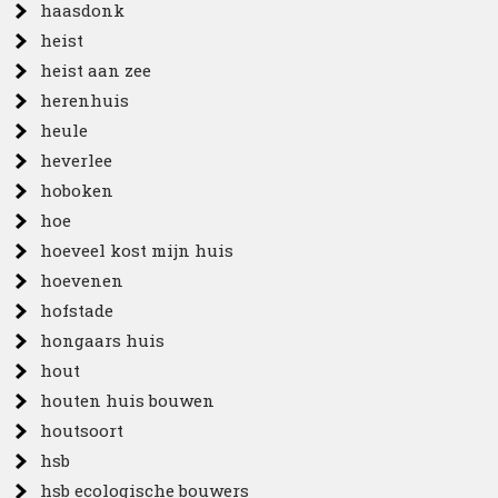
haasdonk
heist
heist aan zee
herenhuis
heule
heverlee
hoboken
hoe
hoeveel kost mijn huis
hoevenen
hofstade
hongaars huis
hout
houten huis bouwen
houtsoort
hsb
hsb ecologische bouwers