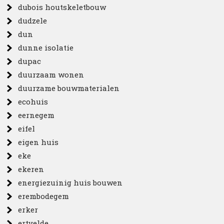
dubois houtskeletbouw
dudzele
dun
dunne isolatie
dupac
duurzaam wonen
duurzame bouwmaterialen
ecohuis
eernegem
eifel
eigen huis
eke
ekeren
energiezuinig huis bouwen
erembodegem
erker
ertvelde