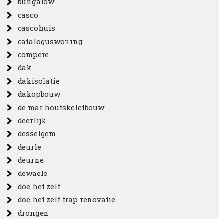
bungalow
casco
cascohuis
cataloguswoning
compere
dak
dakisolatie
dakopbouw
de mar houtskeletbouw
deerlijk
desselgem
deurle
deurne
dewaele
doe het zelf
doe het zelf trap renovatie
drongen