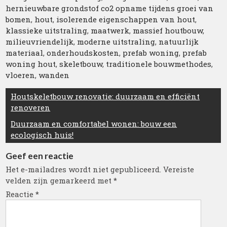
hernieuwbare grondstof co2 opname tijdens groei van
bomen
,
hout
,
isolerende eigenschappen van hout
,
klassieke uitstraling
,
maatwerk
,
massief houtbouw
,
milieuvriendelijk
,
moderne uitstraling
,
natuurlijk
materiaal
,
onderhoudskosten
,
prefab woning
,
prefab
woning hout
,
skeletbouw
,
traditionele bouwmethodes
,
vloeren
,
wanden
Berichtnavigatie
Houtskeletbouw renovatie: duurzaam en efficiënt
renoveren
Duurzaam en comfortabel wonen: bouw een
ecologisch huis!
Geef een reactie
Het e-mailadres wordt niet gepubliceerd.
Vereiste
velden zijn gemarkeerd met
*
Reactie
*