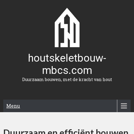
Naar
de
inhoud
gaan
houtskeletbouw-
mbcs.com
Duurzaam bouwen, met de kracht van hout
Menu
Duurzaam en efficiënt bouwen