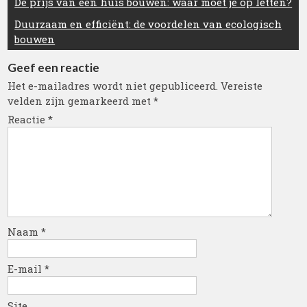
De prijs van een huis bouwen: waar moet je op letten?
Duurzaam en efficiënt: de voordelen van ecologisch
bouwen
Geef een reactie
Het e-mailadres wordt niet gepubliceerd.
Vereiste
velden zijn gemarkeerd met
*
Reactie
*
Naam
*
E-mail
*
Site