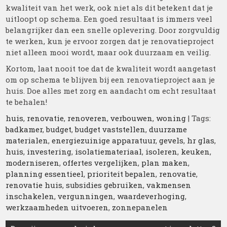
kwaliteit van het werk, ook niet als dit betekent dat je
uitloopt op schema. Een goed resultaat is immers veel
belangrijker dan een snelle oplevering. Door zorgvuldig
te werken, kun je ervoor zorgen dat je renovatieproject
niet alleen mooi wordt, maar ook duurzaam en veilig.
Kortom, laat nooit toe dat de kwaliteit wordt aangetast
om op schema te blijven bij een renovatieproject aan je
huis. Doe alles met zorg en aandacht om echt resultaat
te behalen!
huis
,
renovatie
,
renoveren
,
verbouwen
,
woning
| Tags:
badkamer
,
budget
,
budget vaststellen
,
duurzame
materialen
,
energiezuinige apparatuur
,
gevels
,
hr glas
,
huis
,
investering
,
isolatiemateriaal
,
isoleren
,
keuken
,
moderniseren
,
offertes vergelijken
,
plan maken
,
planning essentieel
,
prioriteit bepalen
,
renovatie
,
renovatie huis
,
subsidies gebruiken
,
vakmensen
inschakelen
,
vergunningen
,
waardeverhoging
,
werkzaamheden uitvoeren
,
zonnepanelen
Berichtnavigatie