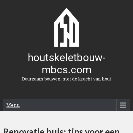
Naar
de
inhoud
gaan
houtskeletbouw-
mbcs.com
Duurzaam bouwen, met de kracht van hout
Menu
Renovatie huis: tips voor een