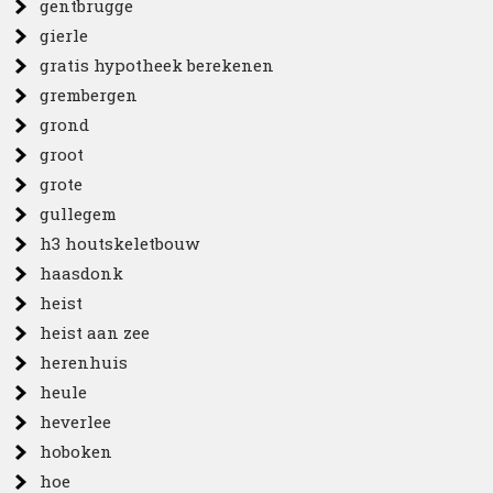
gentbrugge
gierle
gratis hypotheek berekenen
grembergen
grond
groot
grote
gullegem
h3 houtskeletbouw
haasdonk
heist
heist aan zee
herenhuis
heule
heverlee
hoboken
hoe