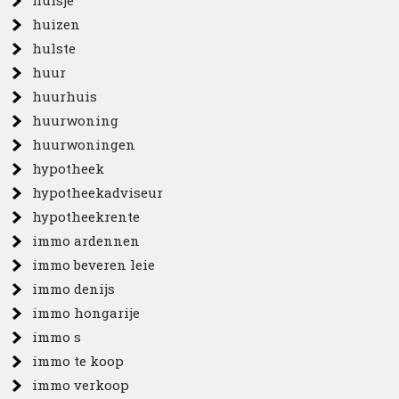
huisje
huizen
hulste
huur
huurhuis
huurwoning
huurwoningen
hypotheek
hypotheekadviseur
hypotheekrente
immo ardennen
immo beveren leie
immo denijs
immo hongarije
immo s
immo te koop
immo verkoop