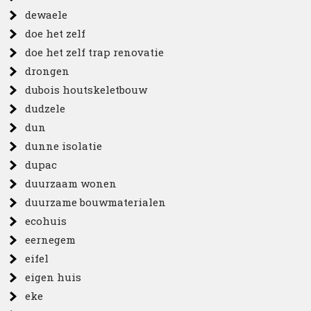
dewaele
doe het zelf
doe het zelf trap renovatie
drongen
dubois houtskeletbouw
dudzele
dun
dunne isolatie
dupac
duurzaam wonen
duurzame bouwmaterialen
ecohuis
eernegem
eifel
eigen huis
eke