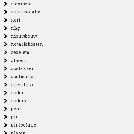
moorsele
muurisolatie
nerf
nhg
nieuwbouw
notariskosten
oedelem
olmen
oostakker
oostmalle
open trap
ouder
ouders
paal
pir
pir isolatie
platen