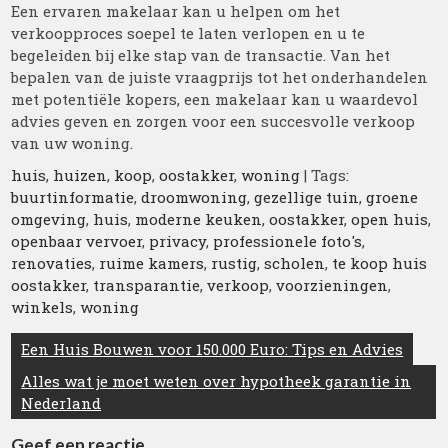
Een ervaren makelaar kan u helpen om het
verkoopproces soepel te laten verlopen en u te
begeleiden bij elke stap van de transactie. Van het
bepalen van de juiste vraagprijs tot het onderhandelen
met potentiële kopers, een makelaar kan u waardevol
advies geven en zorgen voor een succesvolle verkoop
van uw woning.
huis
,
huizen
,
koop
,
oostakker
,
woning
| Tags:
buurtinformatie
,
droomwoning
,
gezellige tuin
,
groene
omgeving
,
huis
,
moderne keuken
,
oostakker
,
open huis
,
openbaar vervoer
,
privacy
,
professionele foto's
,
renovaties
,
ruime kamers
,
rustig
,
scholen
,
te koop huis
oostakker
,
transparantie
,
verkoop
,
voorzieningen
,
winkels
,
woning
Berichtnavigatie
Een Huis Bouwen voor 150.000 Euro: Tips en Advies
Alles wat je moet weten over hypotheek garantie in
Nederland
Geef een reactie