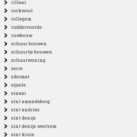
rillaar
rockwool
rollegem
ruddervoorde
ruwbouw
schuur bouwen
schuurtje bouwen
schuurwoning
serre
sibomat
sijsele
sinaai
sint amandsberg
sint andries
sint denijs
sint denijs westrem
sint kruis