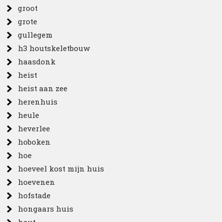
groot
grote
gullegem
h3 houtskeletbouw
haasdonk
heist
heist aan zee
herenhuis
heule
heverlee
hoboken
hoe
hoeveel kost mijn huis
hoevenen
hofstade
hongaars huis