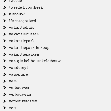
tweede
tweede hypotheek
uitbouw
Uncategorized
vakantiehuis
vakantiehuizen
vakantiepark
vakantiepark te koop
vakantieparken
van ginkel houtskeletbouw
vandereyt
varsenare
vdm
verbouwen
verbouwing
verbouwkosten
verf