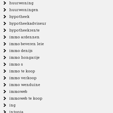
huurwoning
huurwoningen
hypotheek
hypotheekadviseur
hypotheekrente
immo ardennen
immo beveren leie
immo denijs
immo hongarije
immo s
immo te koop
immo verkoop
immo wenduine
immoweb
immoweb te koop
ing
intopia