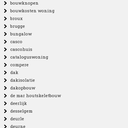
bouwknopen
bouwkosten woning
broux
brugge
bungalow
casco
cascohuis
cataloguswoning
compere
dak
dakisolatie
dakopbouw
de mar houtskeletbouw
deerlijk
desselgem
deurle
deurne