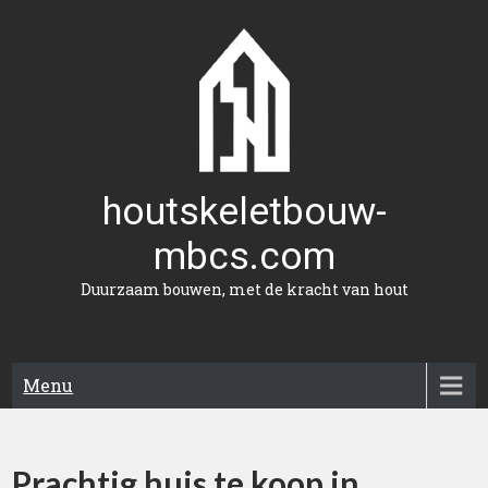
Naar
de
inhoud
gaan
houtskeletbouw-
mbcs.com
Duurzaam bouwen, met de kracht van hout
Menu
Prachtig huis te koop in