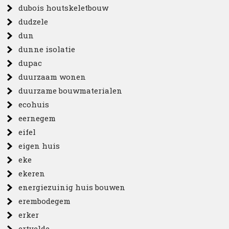
dubois houtskeletbouw
dudzele
dun
dunne isolatie
dupac
duurzaam wonen
duurzame bouwmaterialen
ecohuis
eernegem
eifel
eigen huis
eke
ekeren
energiezuinig huis bouwen
erembodegem
erker
ertvelde