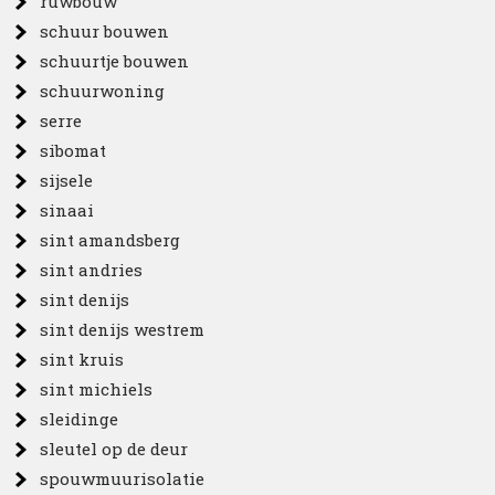
ruwbouw
schuur bouwen
schuurtje bouwen
schuurwoning
serre
sibomat
sijsele
sinaai
sint amandsberg
sint andries
sint denijs
sint denijs westrem
sint kruis
sint michiels
sleidinge
sleutel op de deur
spouwmuurisolatie