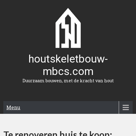
Naar
de
inhoud
gaan
houtskeletbouw-
mbcs.com
Duurzaam bouwen, met de kracht van hout
Menu
Te renoveren huis te koop: