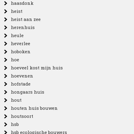
haasdonk
heist
heist aan zee
herenhuis
heule
heverlee
hoboken
hoe
hoeveel kost mijn huis
hoevenen
hofstade
hongaars huis
hout
houten huis bouwen
houtsoort
hsb
hsb ecologische bouwers