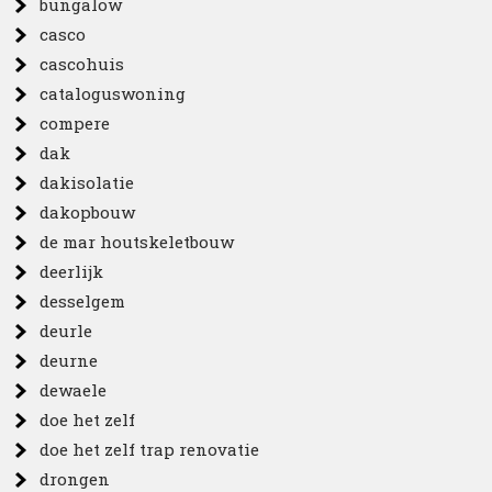
bungalow
casco
cascohuis
cataloguswoning
compere
dak
dakisolatie
dakopbouw
de mar houtskeletbouw
deerlijk
desselgem
deurle
deurne
dewaele
doe het zelf
doe het zelf trap renovatie
drongen