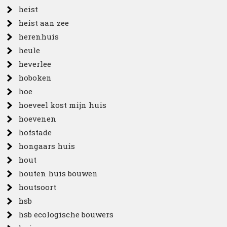
heist
heist aan zee
herenhuis
heule
heverlee
hoboken
hoe
hoeveel kost mijn huis
hoevenen
hofstade
hongaars huis
hout
houten huis bouwen
houtsoort
hsb
hsb ecologische bouwers