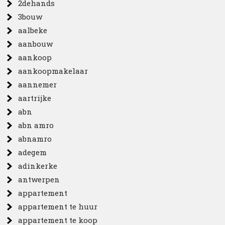
2dehands
3bouw
aalbeke
aanbouw
aankoop
aankoopmakelaar
aannemer
aartrijke
abn
abn amro
abnamro
adegem
adinkerke
antwerpen
appartement
appartement te huur
appartement te koop