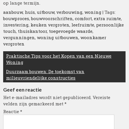
op lange termijn.
aanbouw
,
huis
,
uitbouw
,
verbouwing
,
woning
| Tags:
bouwproces
,
bouwvoorschriften
,
comfort
,
extra ruimte
,
investering
,
keuken vergroten
,
leefruimte
,
persoonlijke
touch
,
thuiskantoor
,
toegevoegde waarde
,
vergunningen
,
woning uitbouwen
,
woonkamer
vergroten
Berichtnavigatie
Praktische Tips voor het Kopen van een Nieuwe
Woning
Duurzaam bouwen: De toekomst van
milieuvriendelijke constructies
Geef een reactie
Het e-mailadres wordt niet gepubliceerd.
Vereiste
velden zijn gemarkeerd met
*
Reactie
*