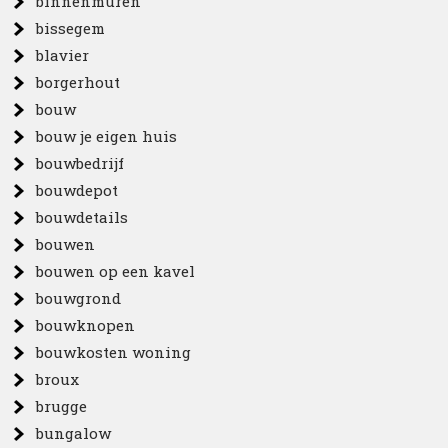
binnenmuren
bissegem
blavier
borgerhout
bouw
bouw je eigen huis
bouwbedrijf
bouwdepot
bouwdetails
bouwen
bouwen op een kavel
bouwgrond
bouwknopen
bouwkosten woning
broux
brugge
bungalow