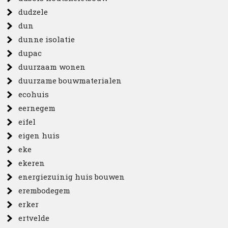
dudzele
dun
dunne isolatie
dupac
duurzaam wonen
duurzame bouwmaterialen
ecohuis
eernegem
eifel
eigen huis
eke
ekeren
energiezuinig huis bouwen
erembodegem
erker
ertvelde