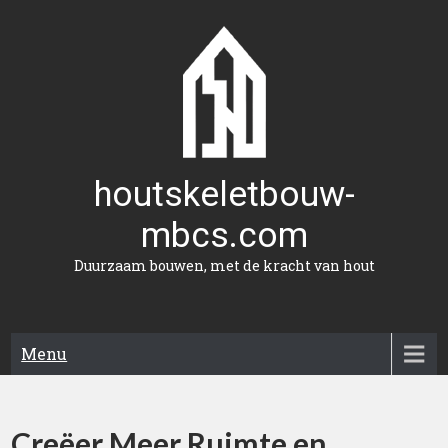
Naar
de
inhoud
gaan
houtskeletbouw-
mbcs.com
Duurzaam bouwen, met de kracht van hout
Menu
Creëer Meer Ruimte en