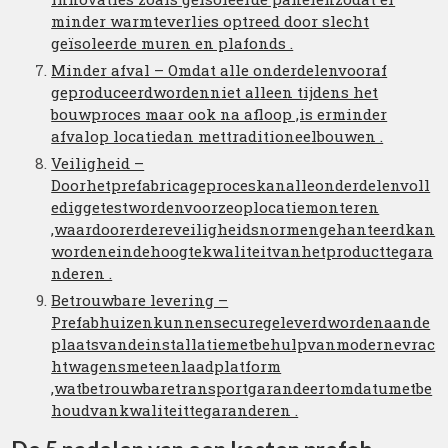
minder warmteverlies optreed door slecht
geïsoleerde muren en plafonds .
Minder afval – Omdat alle onderdelenvooraf
geproduceerdwordenniet alleen tijdens het
bouwproces maar ook na afloop ,is erminder
afvalop locatiedan mettraditioneelbouwen .
Veiligheid –
Doorhetprefabricageproceskanalleonderdelenvoll
ediggetestwordenvoorzeoplocatiemonteren
,waardoorerdereveiligheidsnormengehanteerdkan
wordeneindehoogtekwaliteitvanhetproducttegara
nderen .
Betrouwbare levering –
Prefabhuizenkunnensecuregeleverdwordenaande
plaatsvandeinstallatiemetbehulpvanmodernevrac
htwagensmeteenlaadplatform
,watbetrouwbaretransportgarandeertomdatumetbe
houdvankwaliteittegaranderen .