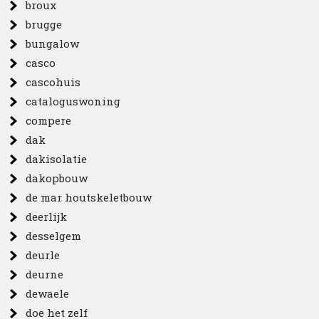
broux
brugge
bungalow
casco
cascohuis
cataloguswoning
compere
dak
dakisolatie
dakopbouw
de mar houtskeletbouw
deerlijk
desselgem
deurle
deurne
dewaele
doe het zelf