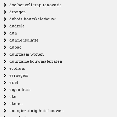
doe het zelf trap renovatie
drongen
dubois houtskeletbouw
dudzele
dun
dunne isolatie
dupac
duurzaam wonen
duurzame bouwmaterialen
ecohuis
eernegem
eifel
eigen huis
eke
ekeren
energiezuinig huis bouwen