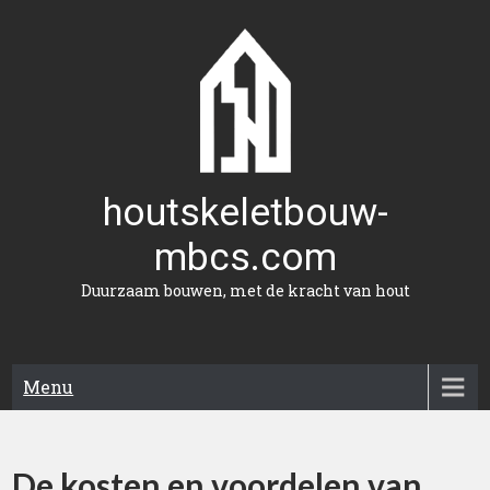
Naar
de
inhoud
gaan
houtskeletbouw-
mbcs.com
Duurzaam bouwen, met de kracht van hout
Menu
De kosten en voordelen van