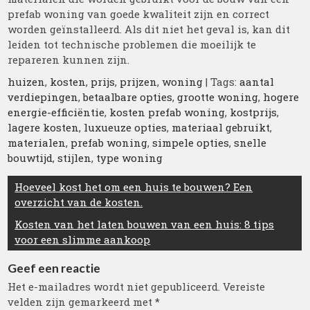
prefab woning van goede kwaliteit zijn en correct
worden geïnstalleerd. Als dit niet het geval is, kan dit
leiden tot technische problemen die moeilijk te
repareren kunnen zijn.
huizen
,
kosten
,
prijs
,
prijzen
,
woning
| Tags:
aantal
verdiepingen
,
betaalbare opties
,
grootte woning
,
hogere
energie-efficiëntie
,
kosten prefab woning
,
kostprijs
,
lagere kosten
,
luxueuze opties
,
materiaal gebruikt
,
materialen
,
prefab woning
,
simpele opties
,
snelle
bouwtijd
,
stijlen
,
type woning
Berichtnavigatie
Hoeveel kost het om een huis te bouwen? Een
overzicht van de kosten.
Kosten van het laten bouwen van een huis: 8 tips
voor een slimme aankoop
Geef een reactie
Het e-mailadres wordt niet gepubliceerd.
Vereiste
velden zijn gemarkeerd met
*