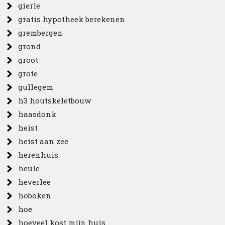
gierle
gratis hypotheek berekenen
grembergen
grond
groot
grote
gullegem
h3 houtskeletbouw
haasdonk
heist
heist aan zee
herenhuis
heule
heverlee
hoboken
hoe
hoeveel kost mijn huis