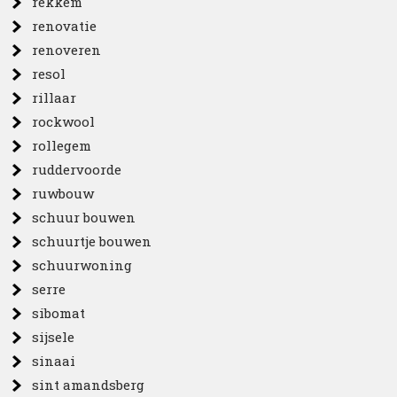
rekkem
renovatie
renoveren
resol
rillaar
rockwool
rollegem
ruddervoorde
ruwbouw
schuur bouwen
schuurtje bouwen
schuurwoning
serre
sibomat
sijsele
sinaai
sint amandsberg