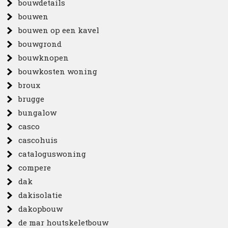
bouwdetails
bouwen
bouwen op een kavel
bouwgrond
bouwknopen
bouwkosten woning
broux
brugge
bungalow
casco
cascohuis
cataloguswoning
compere
dak
dakisolatie
dakopbouw
de mar houtskeletbouw