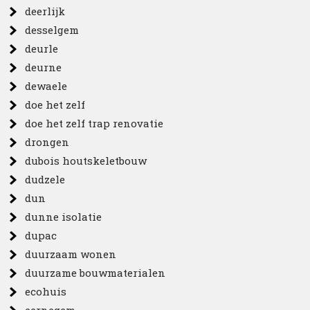
deerlijk
desselgem
deurle
deurne
dewaele
doe het zelf
doe het zelf trap renovatie
drongen
dubois houtskeletbouw
dudzele
dun
dunne isolatie
dupac
duurzaam wonen
duurzame bouwmaterialen
ecohuis
eernegem