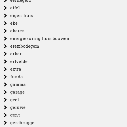
eifel
eigen huis
eke
ekeren
energiezuinig huis bouwen
erembodegem
erker
ertvelde
extra
funda
gamma
garage
geel
geluwe
gent
gentbrugge