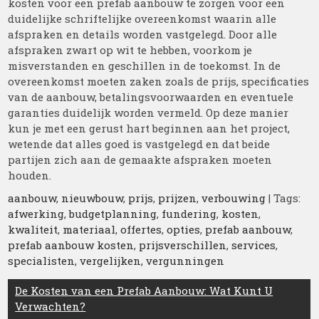
kosten voor een prefab aanbouw te zorgen voor een
duidelijke schriftelijke overeenkomst waarin alle
afspraken en details worden vastgelegd. Door alle
afspraken zwart op wit te hebben, voorkom je
misverstanden en geschillen in de toekomst. In de
overeenkomst moeten zaken zoals de prijs, specificaties
van de aanbouw, betalingsvoorwaarden en eventuele
garanties duidelijk worden vermeld. Op deze manier
kun je met een gerust hart beginnen aan het project,
wetende dat alles goed is vastgelegd en dat beide
partijen zich aan de gemaakte afspraken moeten
houden.
aanbouw
,
nieuwbouw
,
prijs
,
prijzen
,
verbouwing
| Tags:
afwerking
,
budgetplanning
,
fundering
,
kosten
,
kwaliteit
,
materiaal
,
offertes
,
opties
,
prefab aanbouw
,
prefab aanbouw kosten
,
prijsverschillen
,
services
,
specialisten
,
vergelijken
,
vergunningen
Berichtnavigatie
De Kosten van een Prefab Aanbouw: Wat Kunt U
Verwachten?