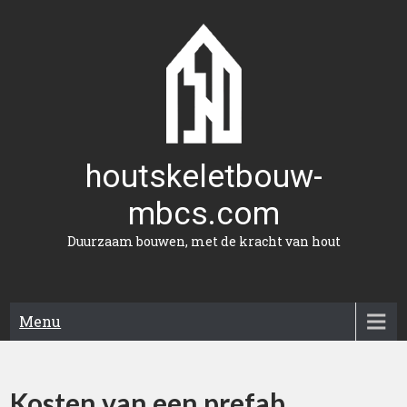
Naar
de
inhoud
gaan
houtskeletbouw-
mbcs.com
Duurzaam bouwen, met de kracht van hout
Menu
Kosten van een prefab