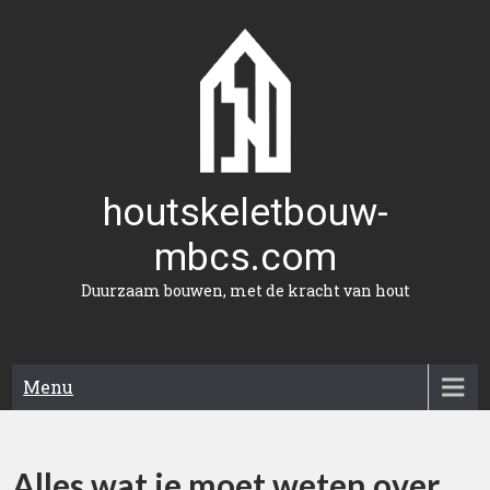
Naar
de
inhoud
gaan
houtskeletbouw-
mbcs.com
Duurzaam bouwen, met de kracht van hout
Menu
Alles wat je moet weten over