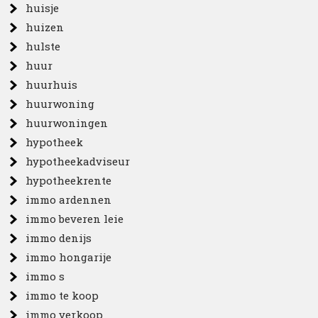
huisje
huizen
hulste
huur
huurhuis
huurwoning
huurwoningen
hypotheek
hypotheekadviseur
hypotheekrente
immo ardennen
immo beveren leie
immo denijs
immo hongarije
immo s
immo te koop
immo verkoop