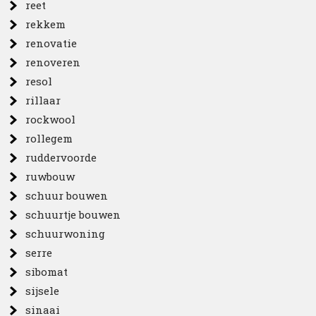
reet
rekkem
renovatie
renoveren
resol
rillaar
rockwool
rollegem
ruddervoorde
ruwbouw
schuur bouwen
schuurtje bouwen
schuurwoning
serre
sibomat
sijsele
sinaai