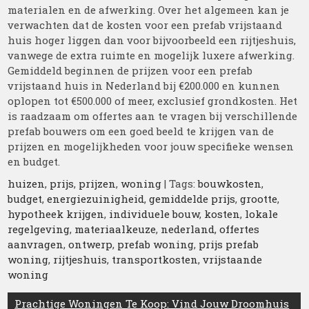
materialen en de afwerking. Over het algemeen kan je
verwachten dat de kosten voor een prefab vrijstaand
huis hoger liggen dan voor bijvoorbeeld een rijtjeshuis,
vanwege de extra ruimte en mogelijk luxere afwerking.
Gemiddeld beginnen de prijzen voor een prefab
vrijstaand huis in Nederland bij €200.000 en kunnen
oplopen tot €500.000 of meer, exclusief grondkosten. Het
is raadzaam om offertes aan te vragen bij verschillende
prefab bouwers om een goed beeld te krijgen van de
prijzen en mogelijkheden voor jouw specifieke wensen
en budget.
huizen
,
prijs
,
prijzen
,
woning
| Tags:
bouwkosten
,
budget
,
energiezuinigheid
,
gemiddelde prijs
,
grootte
,
hypotheek krijgen
,
individuele bouw
,
kosten
,
lokale
regelgeving
,
materiaalkeuze
,
nederland
,
offertes
aanvragen
,
ontwerp
,
prefab woning
,
prijs prefab
woning
,
rijtjeshuis
,
transportkosten
,
vrijstaande
woning
Berichtnavigatie
Prachtige Woningen Te Koop: Vind Jouw Droomhuis