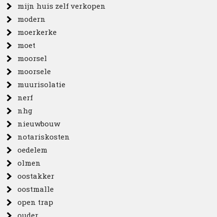
mijn huis zelf verkopen
modern
moerkerke
moet
moorsel
moorsele
muurisolatie
nerf
nhg
nieuwbouw
notariskosten
oedelem
olmen
oostakker
oostmalle
open trap
ouder