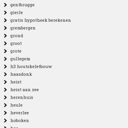
gentbrugge
gierle
gratis hypotheek berekenen
grembergen
grond
groot
grote
gullegem
h3 houtskeletbouw
haasdonk
heist
heist aan zee
herenhuis
heule
heverlee
hoboken