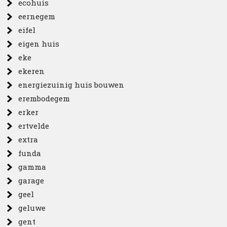
ecohuis
eernegem
eifel
eigen huis
eke
ekeren
energiezuinig huis bouwen
erembodegem
erker
ertvelde
extra
funda
gamma
garage
geel
geluwe
gent