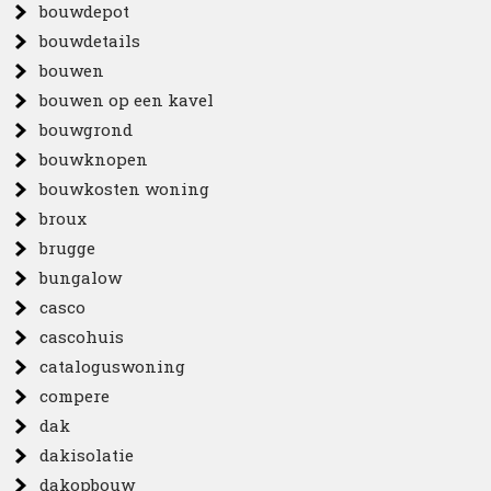
bouwdepot
bouwdetails
bouwen
bouwen op een kavel
bouwgrond
bouwknopen
bouwkosten woning
broux
brugge
bungalow
casco
cascohuis
cataloguswoning
compere
dak
dakisolatie
dakopbouw