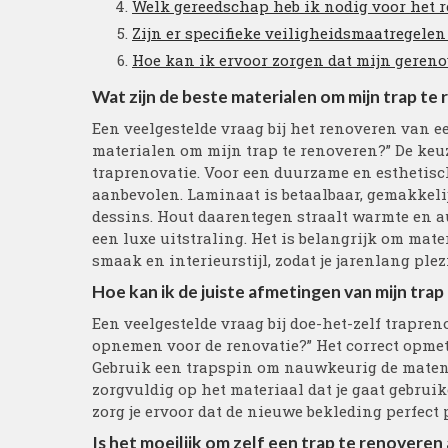
Welk gereedschap heb ik nodig voor het 
Zijn er specifieke veiligheidsmaatregele
Hoe kan ik ervoor zorgen dat mijn geren
Wat zijn de beste materialen om mijn trap te
Een veelgestelde vraag bij het renoveren van een
materialen om mijn trap te renoveren?” De keu
traprenovatie. Voor een duurzame en esthetis
aanbevolen. Laminaat is betaalbaar, gemakkeli
dessins. Hout daarentegen straalt warmte en au
een luxe uitstraling. Het is belangrijk om mate
smaak en interieurstijl, zodat je jarenlang plez
Hoe kan ik de juiste afmetingen van mijn tr
Een veelgestelde vraag bij doe-het-zelf trapren
opnemen voor de renovatie?” Het correct opmete
Gebruik een trapspin om nauwkeurig de maten 
zorgvuldig op het materiaal dat je gaat gebruik
zorg je ervoor dat de nieuwe bekleding perfect 
Is het moeilijk om zelf een trap te renoveren