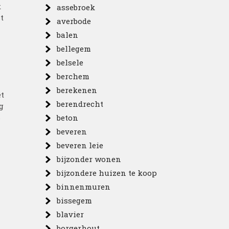
k
assebroek
t
averbode
balen
bellegem
belsele
berchem
berekenen
et
berendrecht
g
s
beton
beveren
beveren leie
n
bijzonder wonen
bijzondere huizen te koop
binnenmuren
bissegem
blavier
borgerhout