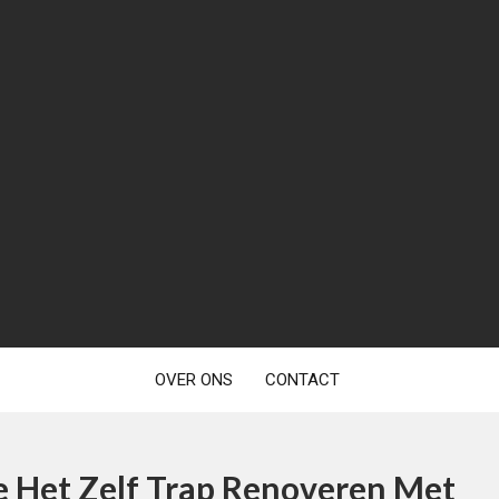
OVER ONS
CONTACT
e Het Zelf Trap Renoveren Met