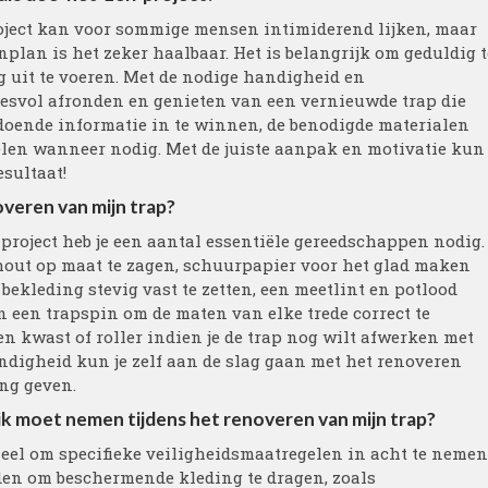
roject kan voor sommige mensen intimiderend lijken, maar
nplan is het zeker haalbaar. Het is belangrijk om geduldig t
ig uit te voeren. Met de nodige handigheid en
esvol afronden en genieten van een vernieuwde trap die
ldoende informatie in te winnen, de benodigde materialen
elen wanneer nodig. Met de juiste aanpak en motivatie kun
esultaat!
veren van mijn trap?
 project heb je een aantal essentiële gereedschappen nodig.
hout op maat te zagen, schuurpapier voor het glad maken
bekleding stevig vast te zetten, een meetlint en potlood
 een trapspin om de maten van elke trede correct te
een kwast of roller indien je de trap nog wilt afwerken met
andigheid kun je zelf aan de slag gaan met het renoveren
ing geven.
 ik moet nemen tijdens het renoveren van mijn trap?
tieel om specifieke veiligheidsmaatregelen in acht te nemen
den om beschermende kleding te dragen, zoals