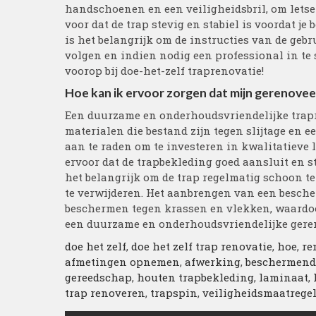
handschoenen en een veiligheidsbril, om letse
voor dat de trap stevig en stabiel is voordat j
is het belangrijk om de instructies van de ge
volgen en indien nodig een professional in te s
voorop bij doe-het-zelf traprenovatie!
Hoe kan ik ervoor zorgen dat mijn gerenovee
Een duurzame en onderhoudsvriendelijke trapr
materialen die bestand zijn tegen slijtage en ee
aan te raden om te investeren in kwalitatieve
ervoor dat de trapbekleding goed aansluit en s
het belangrijk om de trap regelmatig schoon te
te verwijderen. Het aanbrengen van een besche
beschermen tegen krassen en vlekken, waardoor
een duurzame en onderhoudsvriendelijke gereno
doe het zelf
,
doe het zelf trap renovatie
,
hoe
,
re
afmetingen opnemen
,
afwerking
,
beschermend
gereedschap
,
houten trapbekleding
,
laminaat
,
trap renoveren
,
trapspin
,
veiligheidsmaatrege