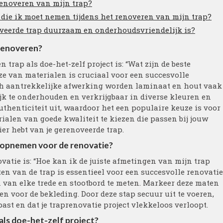
renoveren van mijn trap?
n die ik moet nemen tijdens het renoveren van mijn trap?
oveerde trap duurzaam en onderhoudsvriendelijk is?
 renoveren?
 trap als doe-het-zelf project is: “Wat zijn de beste
ze van materialen is cruciaal voor een succesvolle
ch aantrekkelijke afwerking worden laminaat en hout vaak
jk te onderhouden en verkrijgbaar in diverse kleuren en
thenticiteit uit, waardoor het een populaire keuze is voor
rialen van goede kwaliteit te kiezen die passen bij jouw
ier hebt van je gerenoveerde trap.
ap opnemen voor de renovatie?
ovatie is: “Hoe kan ik de juiste afmetingen van mijn trap
n van de trap is essentieel voor een succesvolle renovatie
van elke trede en stootbord te meten. Markeer deze maten
en voor de bekleding. Door deze stap secuur uit te voeren,
past en dat je traprenovatie project vlekkeloos verloopt.
 als doe-het-zelf project?