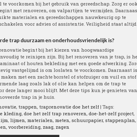
l te voorkomen bij het gebruik van gereedschap. Zorg er oo
e begint met renoveren, om valpartijen te vermijden. Daarnaas
bruikte materialen en gereedschappen nauwkeurig op te
chakelen voor advies of assistentie. Veiligheid staat altijd
rde trap duurzaam en onderhoudsvriendelijk is?
enovatie begint bij het kiezen van hoogwaardige
nvoudig te reinigen zijn. Bij het renoveren van je trap, is h
 laminaat of houten bekleding met een goede afwerking. Zor
tevig vastgelijmd is om loslaten te voorkomen. Daarnaast i
 maken met een zachte borstel of stofzuiger om vuil en stof
rmende laag zoals lak of olie kan helpen om de trap te
 deze langer mooi blijft. Met deze tips kun je genieten va
veerde trap in je huis.
novatie
,
trappen
,
traprenovatie doe het zelf
| Tags:
e kleding
,
doe het zelf trap renoveren
,
doe-het-zelf project
,
lijm
,
lijmen
,
materialen
,
meten
,
schuurpapier
,
stappenplan
,
len
,
voorbereiding
,
zaag
,
zagen