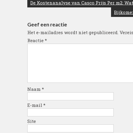
Berichtnavigatie
De Kostenanalyse van Casco Prijs Per m2: Wat
Bijkomen
Geef een reactie
Het e-mailadres wordt niet gepubliceerd.
Verei
Reactie
*
Naam
*
E-mail
*
Site