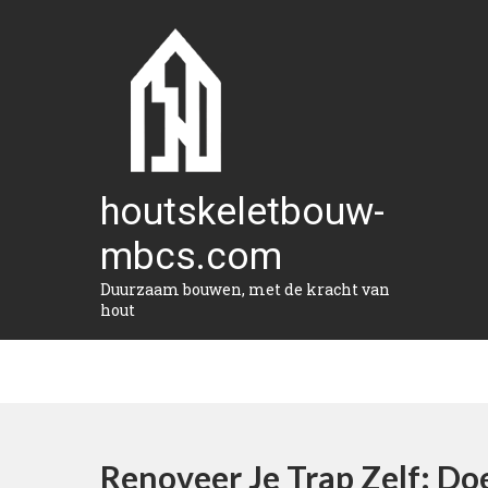
Naar
de
inhoud
gaan
houtskeletbouw-
mbcs.com
Duurzaam bouwen, met de kracht van
hout
Renoveer Je Trap Zelf: Do