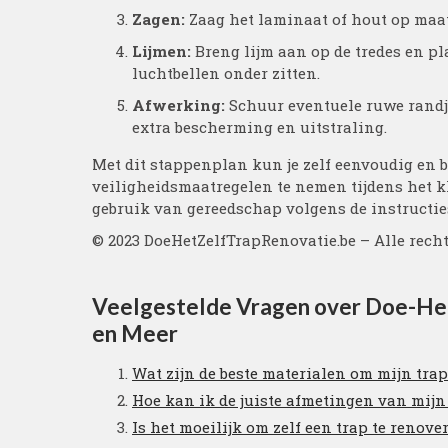
Zagen:
Zaag het laminaat of hout op maa
Lijmen:
Breng lijm aan op de tredes en pla
luchtbellen onder zitten.
Afwerking:
Schuur eventuele ruwe randje
extra bescherming en uitstraling.
Met dit stappenplan kun je zelf eenvoudig en b
veiligheidsmaatregelen te nemen tijdens het k
gebruik van gereedschap volgens de instructies
© 2023 DoeHetZelfTrapRenovatie.be – Alle rec
Veelgestelde Vragen over Doe-Het
en Meer
Wat zijn de beste materialen om mijn tra
Hoe kan ik de juiste afmetingen van mij
Is het moeilijk om zelf een trap te renove