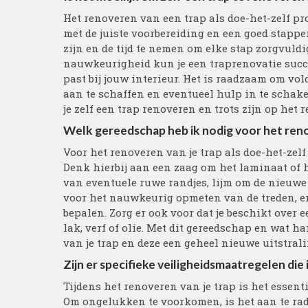
Het renoveren van een trap als doe-het-zelf p
met de juiste voorbereiding en een goed stappe
zijn en de tijd te nemen om elke stap zorgvuld
nauwkeurigheid kun je een traprenovatie succ
past bij jouw interieur. Het is raadzaam om vo
aan te schaffen en eventueel hulp in te schak
je zelf een trap renoveren en trots zijn op het r
Welk gereedschap heb ik nodig voor het reno
Voor het renoveren van je trap als doe-het-zelf
Denk hierbij aan een zaag om het laminaat of 
van eventuele ruwe randjes, lijm om de nieuwe 
voor het nauwkeurig opmeten van de treden, en
bepalen. Zorg er ook voor dat je beschikt over 
lak, verf of olie. Met dit gereedschap en wat h
van je trap en deze een geheel nieuwe uitstral
Zijn er specifieke veiligheidsmaatregelen die
Tijdens het renoveren van je trap is het essen
Om ongelukken te voorkomen, is het aan te ra