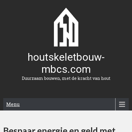
Naar
de
inhoud
gaan
houtskeletbouw-
mbcs.com
Duurzaam bouwen, met de kracht van hout
Menu
Bespaar energie en geld met