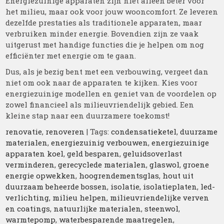
Energiezuinige apparaten zijn niet alleen beter voor
het milieu, maar ook voor jouw wooncomfort. Ze leveren
dezelfde prestaties als traditionele apparaten, maar
verbruiken minder energie. Bovendien zijn ze vaak
uitgerust met handige functies die je helpen om nog
efficiënter met energie om te gaan.
Dus, als je bezig bent met een verbouwing, vergeet dan
niet om ook naar de apparaten te kijken. Kies voor
energiezuinige modellen en geniet van de voordelen op
zowel financieel als milieuvriendelijk gebied. Een
kleine stap naar een duurzamere toekomst!
renovatie
,
renoveren
| Tags:
condensatieketel
,
duurzame
materialen
,
energiezuinig verbouwen
,
energiezuinige
apparaten koel
,
geld besparen
,
geluidsoverlast
verminderen
,
gerecyclede materialen
,
glaswol
,
groene
energie opwekken
,
hoogrendementsglas
,
hout uit
duurzaam beheerde bossen
,
isolatie
,
isolatieplaten
,
led-
verlichting
,
milieu helpen
,
milieuvriendelijke verven
en coatings
,
natuurlijke materialen
,
steenwol
,
warmtepomp
,
waterbesparende maatregelen
,