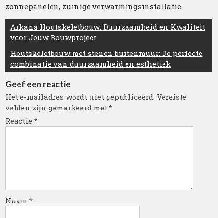
zonnepanelen
,
zuinige verwarmingsinstallatie
Berichtnavigatie
Arkana Houtskeletbouw: Duurzaamheid en Kwaliteit
voor Jouw Bouwproject
Houtskeletbouw met stenen buitenmuur: De perfecte
combinatie van duurzaamheid en esthetiek
Geef een reactie
Het e-mailadres wordt niet gepubliceerd.
Vereiste
velden zijn gemarkeerd met
*
Reactie
*
Naam
*