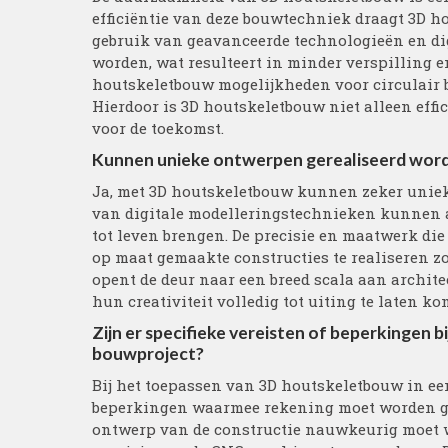
efficiëntie van deze bouwtechniek draagt 3D h
gebruik van geavanceerde technologieën en di
worden, wat resulteert in minder verspilling e
houtskeletbouw mogelijkheden voor circulair
Hierdoor is 3D houtskeletbouw niet alleen eff
voor de toekomst.
Kunnen unieke ontwerpen gerealiseerd wor
Ja, met 3D houtskeletbouw kunnen zeker unieke
van digitale modelleringstechnieken kunnen 
tot leven brengen. De precisie en maatwerk di
op maat gemaakte constructies te realiseren z
opent de deur naar een breed scala aan archit
hun creativiteit volledig tot uiting te laten k
Zijn er specifieke vereisten of beperkingen 
bouwproject?
Bij het toepassen van 3D houtskeletbouw in een
beperkingen waarmee rekening moet worden geho
ontwerp van de constructie nauwkeurig moet