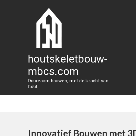
Naar
de
inhoud
gaan
houtskeletbouw-
mbcs.com
Duurzaam bouwen, met de kracht van
hout
Innovatief Bouwen met 3