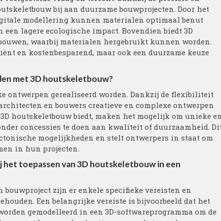
outskeletbouw bij aan duurzame bouwprojecten. Door het
gitale modellering kunnen materialen optimaal benut
n een lagere ecologische impact. Bovendien biedt 3D
 bouwen, waarbij materialen hergebruikt kunnen worden.
iciënt en kostenbesparend, maar ook een duurzame keuze
den met 3D houtskeletbouw?
 ontwerpen gerealiseerd worden. Dankzij de flexibiliteit
architecten en bouwers creatieve en complexe ontwerpen
e 3D houtskeletbouw biedt, maken het mogelijk om unieke e
onder concessies te doen aan kwaliteit of duurzaamheid. Di
ectonische mogelijkheden en stelt ontwerpers in staat om
omen in hun projecten.
bij het toepassen van 3D houtskeletbouw in een
 bouwproject zijn er enkele specifieke vereisten en
uden. Een belangrijke vereiste is bijvoorbeeld dat het
 worden gemodelleerd in een 3D-softwareprogramma om de