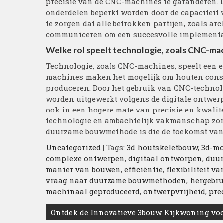
precisie van de CNC-machines te garanderen.
onderdelen beperkt worden door de capaciteit 
te zorgen dat alle betrokken partijen, zoals 
communiceren om een succesvolle implementat
Welke rol speelt technologie, zoals CNC-ma
Technologie, zoals CNC-machines, speelt een e
machines maken het mogelijk om houten constr
produceren. Door het gebruik van CNC-technol
worden uitgewerkt volgens de digitale ontwerpe
ook in een hogere mate van precisie en kwalite
technologie en ambachtelijk vakmanschap zorg
duurzame bouwmethode is die de toekomst van
Uncategorized
| Tags:
3d houtskeletbouw
,
3d-mo
complexe ontwerpen
,
digitaal ontworpen
,
duu
manier van bouwen
,
efficiëntie
,
flexibiliteit v
vraag naar duurzame bouwmethoden
,
hergebru
machinaal geproduceerd
,
ontwerpvrijheid
,
pre
Berichtnavigatie
Ontdek de Innovatieve 3bouw Kijkwoning v