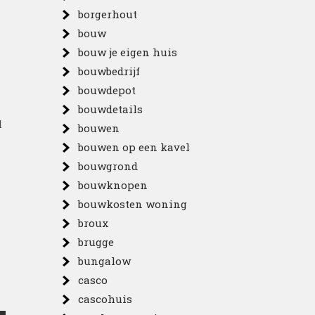
borgerhout
bouw
bouw je eigen huis
bouwbedrijf
bouwdepot
bouwdetails
l
bouwen
bouwen op een kavel
bouwgrond
bouwknopen
bouwkosten woning
broux
brugge
bungalow
casco
cascohuis