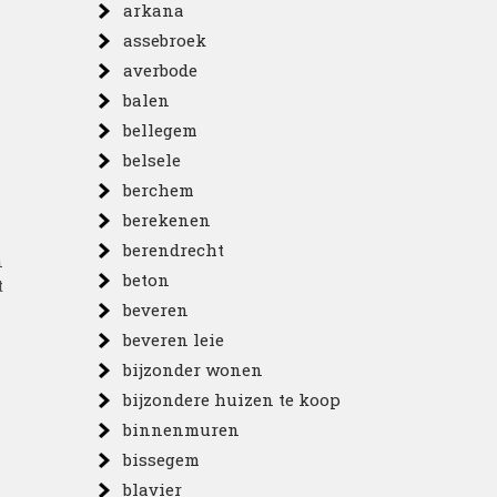
arkana
assebroek
averbode
balen
bellegem
belsele
berchem
berekenen
berendrecht
n
beton
t
beveren
beveren leie
bijzonder wonen
bijzondere huizen te koop
binnenmuren
bissegem
blavier