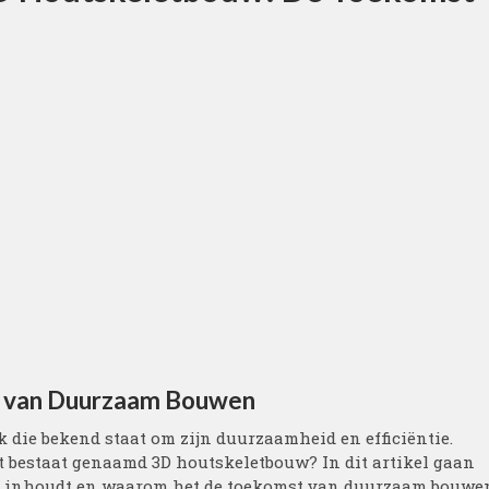
 van Duurzaam Bouwen
die bekend staat om zijn duurzaamheid en efficiëntie.
nt bestaat genaamd 3D houtskeletbouw? In dit artikel gaan
es inhoudt en waarom het de toekomst van duurzaam bouwe