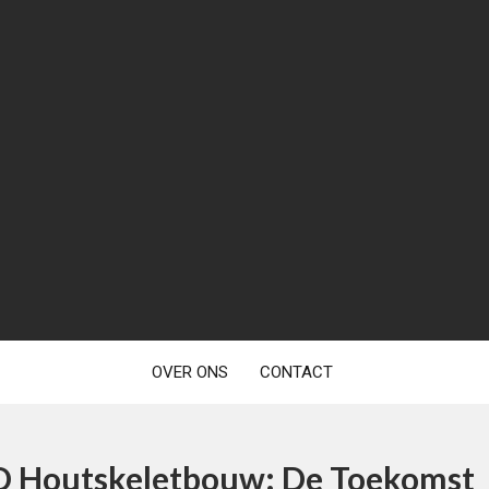
OVER ONS
CONTACT
D Houtskeletbouw: De Toekomst