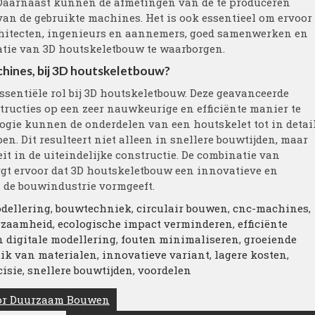
 Daarnaast kunnen de afmetingen van de te produceren
van de gebruikte machines. Het is ook essentieel om ervoor
architecten, ingenieurs en aannemers, goed samenwerken en
ie van 3D houtskeletbouw te waarborgen.
chines, bij 3D houtskeletbouw?
ssentiële rol bij 3D houtskeletbouw. Deze geavanceerde
ucties op een zeer nauwkeurige en efficiënte manier te
ogie kunnen de onderdelen van een houtskelet tot in detai
n. Dit resulteert niet alleen in snellere bouwtijden, maar
it in de uiteindelijke constructie. De combinatie van
t ervoor dat 3D houtskeletbouw een innovatieve en
 de bouwindustrie vormgeeft.
dellering
,
bouwtechniek
,
circulair bouwen
,
cnc-machines
,
rzaamheid
,
ecologische impact verminderen
,
efficiënte
an digitale modellering
,
fouten minimaliseren
,
groeiende
ik van materialen
,
innovatieve variant
,
lagere kosten
,
cisie
,
snellere bouwtijden
,
voordelen
oor Duurzaam Bouwen