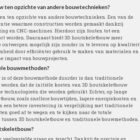
uw ten opzichte van andere bouwtechnieken?
len ten opzichte van andere bouwtechnieken. Een van de
ciëntie waarmee constructies worden gemaakt dankzij
ing en CNC-machines. Hierdoor zijn fouten tot een
t worden. Daarnaast biedt 3D houtskeletbouw meer
ontwerpen mogelijk zijn zonder in te leveren op kwaliteit
mheid door efficiënter gebruik te maken van materialen en
che impact van bouwprojecten.
onele bouwmethoden?
 is of deze bouwmethode duurder is dan traditionele
worden dat de initiële kosten van 3D houtskeletbouw
 technologieën die worden gebruikt. Echter, op lange
bouw, zoals snellere bouwtijden, lagere energiekosten en
een betere investering in vergelijking met traditionele
en goed af te wegen en te kijken naar de totale
 tussen 3D houtskeletbouw en traditionele bouwmethoden.
utskeletbouw?
veelgestelde vraag en terecht. Dankzij de precisie en