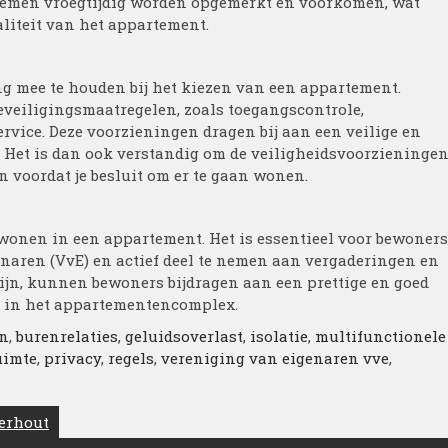
lemen vroegtijdig worden opgemerkt en voorkomen, wat
liteit van het appartement.
ng mee te houden bij het kiezen van een appartement.
eiligingsmaatregelen, zoals toegangscontrole,
vice. Deze voorzieningen dragen bij aan een veilige en
Het is dan ook verstandig om de veiligheidsvoorzieninge
voordat je besluit om er te gaan wonen.
 wonen in een appartement. Het is essentieel voor bewoners
enaren (VvE) en actief deel te nemen aan vergaderingen en
ijn, kunnen bewoners bijdragen aan een prettige en goed
 in het appartementencomplex.
n
,
burenrelaties
,
geluidsoverlast
,
isolatie
,
multifunctionele
uimte
,
privacy
,
regels
,
vereniging van eigenaren vve
,
gerhout