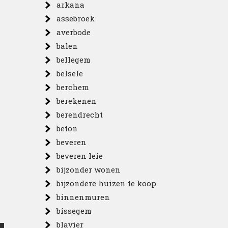
arkana
assebroek
averbode
balen
bellegem
belsele
n
berchem
berekenen
berendrecht
beton
beveren
beveren leie
bijzonder wonen
bijzondere huizen te koop
binnenmuren
bissegem
blavier