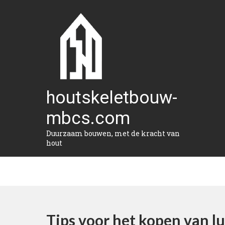
Naar
de
inhoud
gaan
houtskeletbouw-
mbcs.com
Duurzaam bouwen, met de kracht van
hout
Tips voor het kopen van l