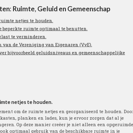
nten: Ruimte, Geluid en Gemeenschap
uimte netjes te houden.
 beperkte ruimte optimaal te benutten.
rlast te verminderen.
n van de Vereniging van Eigenaren (VvE).
over bijvoorbeeld geluidsniveaus en gemeenschappelijke
mte netjes te houden.
ement om de ruimte netjes en georganiseerd te houden. Doo
asten, planken en lades, kun je ervoor zorgen dat al je
ngeren. Op deze manier creëer je niet alleen een opgeruimd
 ook optimaal gebruik van de beschikbare ruimte in je