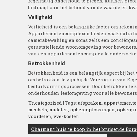
regelmatig onderhoud te plegen, kunnen prob
bijdraagt aan het behoud van de waarde en kwa
Veiligheid
Veiligheid is een belangrijke factor om rekeni
Appartementencomplexen bieden vaak extra bev
camerabewaking en soms zelfs een conciërgeser
geruststellende woonomgeving voor bewoners. 
van een appartementencomplex te onderzoeken 
Betrokkenheid
Betrokkenheid is een belangrijk aspect bij het
om betrokken te zijn bij de Vereniging van Eig
besluitvormingsprocessen. Door betrokken te z
onderhouden leefomgeving voor alle bewoners
Uncategorized
| Tags:
afspraken
,
appartemente
meubels
,
nadelen
,
opbergoplossingen
,
opbergr
voordelen
,
vve-kosten
Berichtnavigatie
Charmant huis te koop in het bruisende Bor