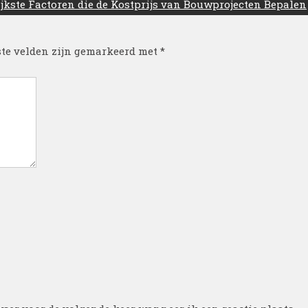
jkste Factoren die de Kostprijs van Bouwprojecten Bepalen
ste velden zijn gemarkeerd met
*