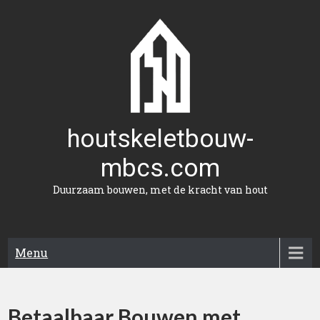
Naar
de
inhoud
gaan
houtskeletbouw-
mbcs.com
Duurzaam bouwen, met de kracht van hout
Menu
Betaalbaar Bouwen met