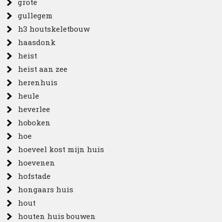
grote
gullegem
h3 houtskeletbouw
haasdonk
heist
heist aan zee
herenhuis
heule
heverlee
hoboken
hoe
hoeveel kost mijn huis
hoevenen
hofstade
hongaars huis
hout
houten huis bouwen