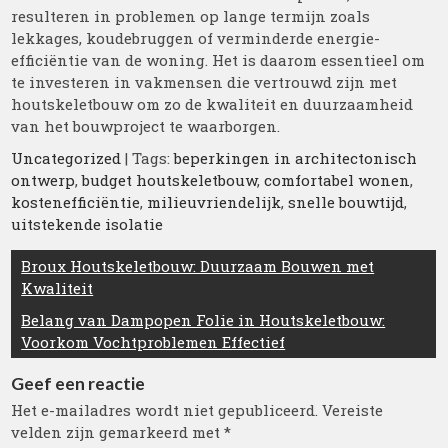
resulteren in problemen op lange termijn zoals
lekkages, koudebruggen of verminderde energie-
efficiëntie van de woning. Het is daarom essentieel om
te investeren in vakmensen die vertrouwd zijn met
houtskeletbouw om zo de kwaliteit en duurzaamheid
van het bouwproject te waarborgen.
Uncategorized
| Tags:
beperkingen in architectonisch
ontwerp
,
budget houtskeletbouw
,
comfortabel wonen
,
kostenefficiëntie
,
milieuvriendelijk
,
snelle bouwtijd
,
uitstekende isolatie
Berichtnavigatie
Broux Houtskeletbouw: Duurzaam Bouwen met
Kwaliteit
Belang van Dampopen Folie in Houtskeletbouw:
Voorkom Vochtproblemen Effectief
Geef een reactie
Het e-mailadres wordt niet gepubliceerd.
Vereiste
velden zijn gemarkeerd met
*