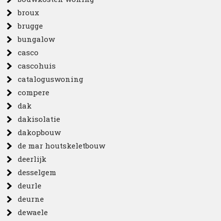
broux
brugge
bungalow
casco
cascohuis
cataloguswoning
compere
dak
dakisolatie
dakopbouw
de mar houtskeletbouw
deerlijk
desselgem
deurle
deurne
dewaele