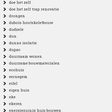
doe het zelf
doe het zelf trap renovatie
drongen
dubois houtskeletbouw
dudzele
dun
dunne isolatie
dupac
duurzaam wonen
duurzame bouwmaterialen
ecohuis
eernegem
eifel
eigen huis
eke
ekeren
energiezuinig huis bouwen