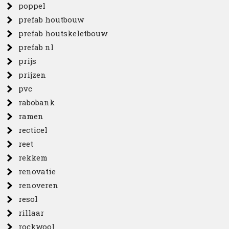
poppel
prefab houtbouw
prefab houtskeletbouw
prefab nl
prijs
prijzen
pvc
rabobank
ramen
recticel
reet
rekkem
renovatie
renoveren
resol
rillaar
rockwool