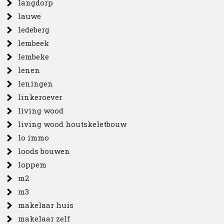
langdorp
lauwe
ledeberg
lembeek
lembeke
lenen
leningen
linkeroever
living wood
living wood houtskeletbouw
lo immo
loods bouwen
loppem
m2
m3
makelaar huis
makelaar zelf