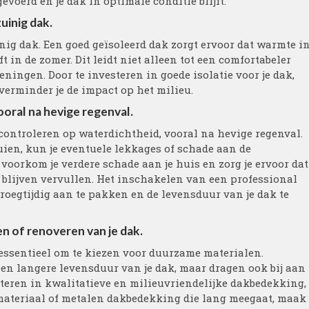
voerd en je dak in optimale conditie blijft.
uinig dak.
inig dak. Een goed geïsoleerd dak zorgt ervoor dat warmte i
ft in de zomer. Dit leidt niet alleen tot een comfortabeler
ningen. Door te investeren in goede isolatie voor je dak,
verminder je de impact op het milieu.
ooral na hevige regenval.
 controleren op waterdichtheid, vooral na hevige regenval.
uien, kun je eventuele lekkages of schade aan de
voorkom je verdere schade aan je huis en zorg je ervoor dat
 blijven vervullen. Het inschakelen van een professional
oegtijdig aan te pakken en de levensduur van je dak te
en of renoveren van je dak.
t essentieel om te kiezen voor duurzame materialen.
en langere levensduur van je dak, maar dragen ook bij aan
steren in kwalitatieve en milieuvriendelijke dakbedekking,
materiaal of metalen dakbedekking die lang meegaat, maak