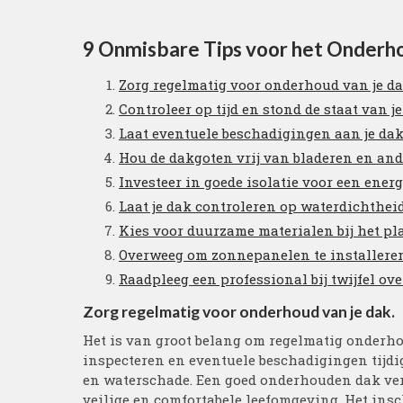
9 Onmisbare Tips voor het Onderh
Zorg regelmatig voor onderhoud van je da
Controleer op tijd en stond de staat van 
Laat eventuele beschadigingen aan je dak
Hou de dakgoten vrij van bladeren en ande
Investeer in goede isolatie voor een ener
Laat je dak controleren op waterdichtheid
Kies voor duurzame materialen bij het pla
Overweeg om zonnepanelen te installeren 
Raadpleeg een professional bij twijfel over
Zorg regelmatig voor onderhoud van je dak.
Het is van groot belang om regelmatig onderhou
inspecteren en eventuele beschadigingen tijdig
en waterschade. Een goed onderhouden dak ver
veilige en comfortabele leefomgeving. Het in