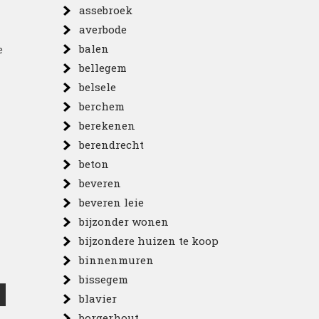
assebroek
averbode
balen
e
bellegem
belsele
berchem
berekenen
berendrecht
beton
beveren
beveren leie
bijzonder wonen
bijzondere huizen te koop
binnenmuren
bissegem
blavier
borgerhout