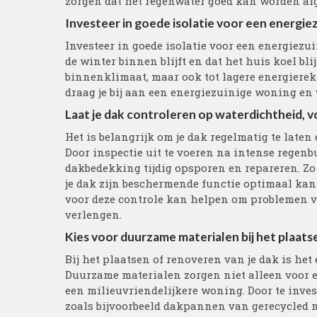
zorgen dat het regenwater goed kan worden afge
Investeer in goede isolatie voor een energiez
Investeer in goede isolatie voor een energiezu
de winter binnen blijft en dat het huis koel blij
binnenklimaat, maar ook tot lagere energiereke
draag je bij aan een energiezuinige woning en 
Laat je dak controleren op waterdichtheid, v
Het is belangrijk om je dak regelmatig te laten
Door inspectie uit te voeren na intense regenb
dakbedekking tijdig opsporen en repareren. Zo 
je dak zijn beschermende functie optimaal kan
voor deze controle kan helpen om problemen vr
verlengen.
Kies voor duurzame materialen bij het plaats
Bij het plaatsen of renoveren van je dak is he
Duurzame materialen zorgen niet alleen voor e
een milieuvriendelijkere woning. Door te inve
zoals bijvoorbeeld dakpannen van gerecycled 