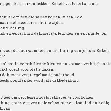
hun eigen kenmerken hebben. Enkele veelvoorkomende
e schuine zijden die samenkomen in een nok.
 maar met meerdere schuine zijden.
ichte helling.
 en een schuin dak, met steile zijden en een platte top.
al voor de duurzaamheid en uitstraling van je huis. Enkele
jn:
al dat in verschillende kleuren en vormen verkrijgbaar is
uikt wordt voor platte daken.
et dak, maar vergt regelmatig onderhoud.
teeds populairder wordt als dakbedekking.
entieel om problemen zoals lekkages te voorkomen.
kking, goten en eventuele schoorstenen. Laat indien nodig
akman.