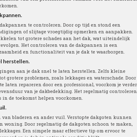
orkomen.
dakpannen.
e dakpannen te controleren. Door op tijd en stond een
hadigingen of slijtage vroegtijdig opmerken en aanpakken.
kelen tot grotere schades aan het dak, wat uiteindelijk
gevolgen. Het controleren van de dakpannen is een
aamheid en functionaliteit van je dak te waarborgen.
l herstellen.
ingen aan je dak snel te laten herstellen. Zelfs kleine
ot grotere problemen, zoals lekkages en waterschade. Door
e laten repareren door een professional, voorkom je verde
levensduur van je dakbedekking. Het regelmatig controleren
s in de toekomst helpen voorkomen.
il.
en van bladeren en ander vuil. Verstopte dakgoten kunnen
 en woning. Door regelmatig de dakgoten schoon te maken,
ekkages. Een simpele maar effectieve tip om ervoor te