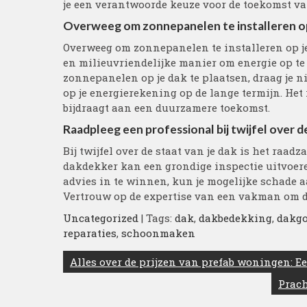
je een verantwoorde keuze voor de toekomst van
Overweeg om zonnepanelen te installeren op
Overweeg om zonnepanelen te installeren op j
en milieuvriendelijke manier om energie op t
zonnepanelen op je dak te plaatsen, draag je ni
op je energierekening op de lange termijn. Het
bijdraagt aan een duurzamere toekomst.
Raadpleeg een professional bij twijfel over de
Bij twijfel over de staat van je dak is het raa
dakdekker kan een grondige inspectie uitvoere
advies in te winnen, kun je mogelijke schade 
Vertrouw op de expertise van een vakman om de
Uncategorized
| Tags:
dak
,
dakbedekking
,
dakg
reparaties
,
schoonmaken
Berichtnavigatie
Alles over de prijzen van prefab woningen: E
Prach