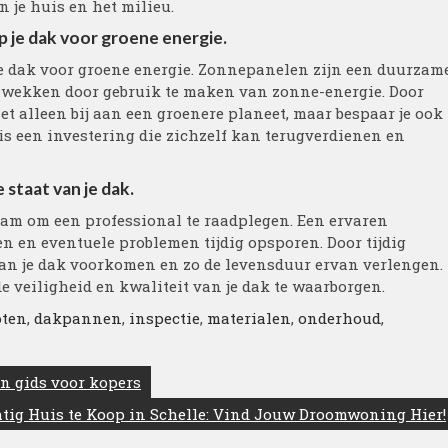
 je huis en het milieu.
 je dak voor groene energie.
e dak voor groene energie. Zonnepanelen zijn een duurzam
e wekken door gebruik te maken van zonne-energie. Door
et alleen bij aan een groenere planeet, maar bespaar je ook
 is een investering die zichzelf kan terugverdienen en
 staat van je dak.
dzaam om een professional te raadplegen. Een ervaren
n en eventuele problemen tijdig opsporen. Door tijdig
aan je dak voorkomen en zo de levensduur ervan verlengen.
 veiligheid en kwaliteit van je dak te waarborgen.
oten
,
dakpannen
,
inspectie
,
materialen
,
onderhoud
,
en gids voor kopers
tig Huis te Koop in Schelle: Vind Jouw Droomwoning Hier!