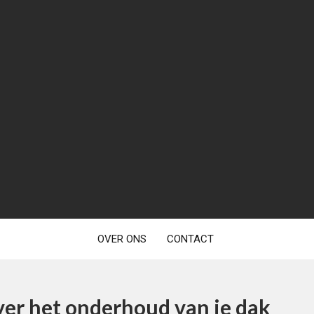
OVER ONS
CONTACT
ver het onderhoud van je dak