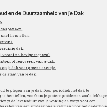
oud en de Duurzaamheid van je Dak
k.
je dakpannen.
 snel herstellen.
r vuil.
giezuinig dak.
, vooral na hevige regenval.
atsen of renoveren van je dak.
op je dak voor groene energie.
 de staat van je dak.
d te plegen aan je dak. Door periodiek het dak te
 te herstellen, voorkom je grotere problemen zoals lekkage
lengt de levensduur van je woning en zorgt voor een
schakelen van een professionele vakman voor het onderhou