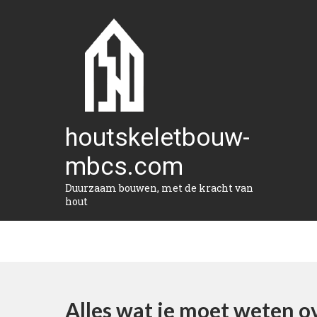
Naar
de
inhoud
gaan
houtskeletbouw-
mbcs.com
Duurzaam bouwen, met de kracht van
hout
Alles wat je moet weten o