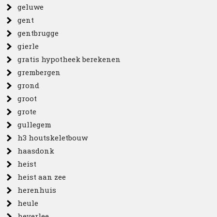
geluwe
gent
gentbrugge
gierle
gratis hypotheek berekenen
grembergen
grond
groot
grote
gullegem
h3 houtskeletbouw
haasdonk
heist
heist aan zee
herenhuis
heule
heverlee