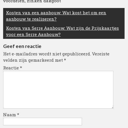
voordelen
,
zinken dakgoot
Berichtnavigatie
Kosten van een aanbouw: Wat kost het om een
aanbouw te realiseren?
Kosten van Serre Aanbouw: Wat zijn de Prijskaartjes
voor een Serre Aanbouw?
Geef een reactie
Het e-mailadres wordt niet gepubliceerd.
Vereiste
velden zijn gemarkeerd met
*
Reactie
*
Naam
*