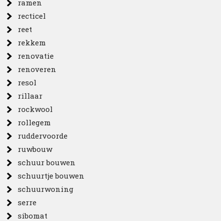
ramen
recticel
reet
rekkem
renovatie
renoveren
resol
rillaar
rockwool
rollegem
ruddervoorde
ruwbouw
schuur bouwen
schuurtje bouwen
schuurwoning
serre
sibomat