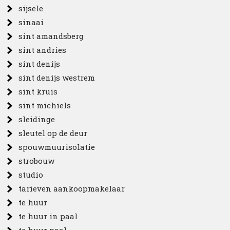
sijsele
sinaai
sint amandsberg
sint andries
sint denijs
sint denijs westrem
sint kruis
sint michiels
sleidinge
sleutel op de deur
spouwmuurisolatie
strobouw
studio
tarieven aankoopmakelaar
te huur
te huur in paal
te huur paal