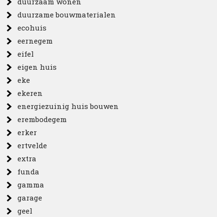
duurzaam wonen
duurzame bouwmaterialen
ecohuis
eernegem
eifel
eigen huis
eke
ekeren
energiezuinig huis bouwen
erembodegem
erker
ertvelde
extra
funda
gamma
garage
geel