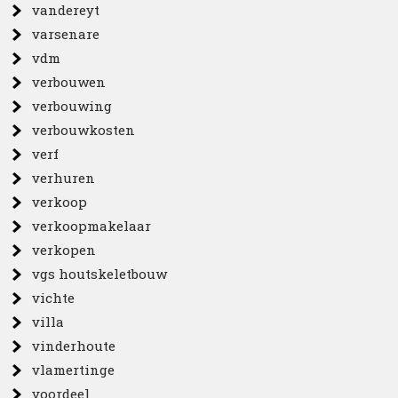
vandereyt
varsenare
vdm
verbouwen
verbouwing
verbouwkosten
verf
verhuren
verkoop
verkoopmakelaar
verkopen
vgs houtskeletbouw
vichte
villa
vinderhoute
vlamertinge
voordeel