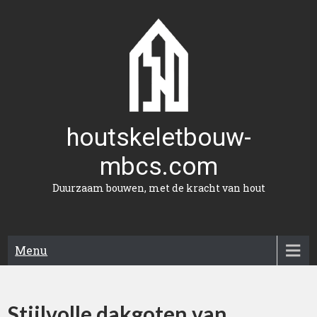
Naar
de
inhoud
gaan
houtskeletbouw-
mbcs.com
Duurzaam bouwen, met de kracht van hout
Menu
Stijlvolle dakgoten van