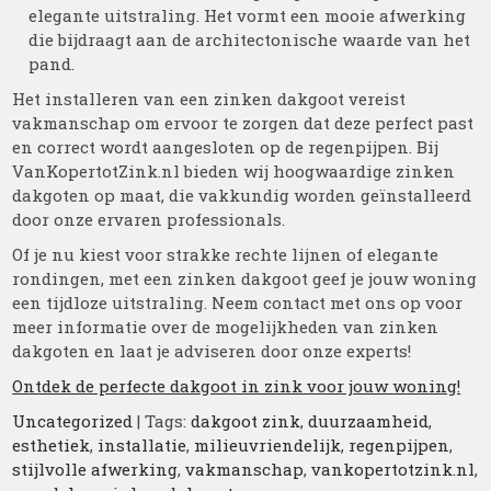
elegante uitstraling. Het vormt een mooie afwerking
die bijdraagt aan de architectonische waarde van het
pand.
Het installeren van een zinken dakgoot vereist
vakmanschap om ervoor te zorgen dat deze perfect past
en correct wordt aangesloten op de regenpijpen. Bij
VanKopertotZink.nl bieden wij hoogwaardige zinken
dakgoten op maat, die vakkundig worden geïnstalleerd
door onze ervaren professionals.
Of je nu kiest voor strakke rechte lijnen of elegante
rondingen, met een zinken dakgoot geef je jouw woning
een tijdloze uitstraling. Neem contact met ons op voor
meer informatie over de mogelijkheden van zinken
dakgoten en laat je adviseren door onze experts!
Ontdek de perfecte dakgoot in zink voor jouw woning!
Uncategorized
| Tags:
dakgoot zink
,
duurzaamheid
,
esthetiek
,
installatie
,
milieuvriendelijk
,
regenpijpen
,
stijlvolle afwerking
,
vakmanschap
,
vankopertotzink.nl
,