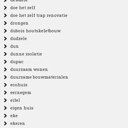
doe het zelf
doe het zelf trap renovatie
drongen
dubois houtskeletbouw
dudzele
dun
dunne isolatie
dupac
duurzaam wonen
duurzame bouwmaterialen
ecohuis
eernegem
eifel
eigen huis
eke
ekeren