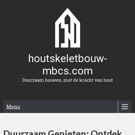
Naar
de
inhoud
gaan
houtskeletbouw-
mbcs.com
Duurzaam bouwen, met de kracht van hout
Menu
Duurzaam Genieten: Ontdek