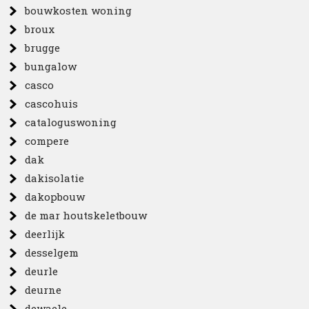
bouwkosten woning
broux
brugge
bungalow
casco
cascohuis
cataloguswoning
compere
dak
dakisolatie
dakopbouw
de mar houtskeletbouw
deerlijk
desselgem
deurle
deurne
dewaele