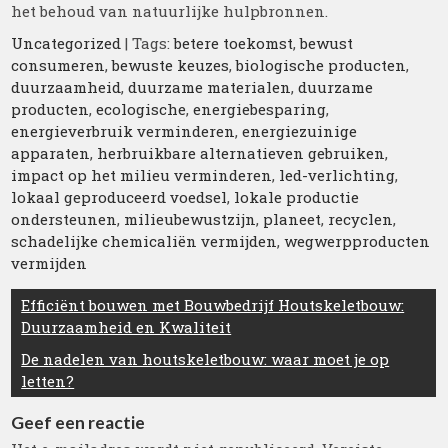
het behoud van natuurlijke hulpbronnen.
Uncategorized
| Tags:
betere toekomst
,
bewust
consumeren
,
bewuste keuzes
,
biologische producten
,
duurzaamheid
,
duurzame materialen
,
duurzame
producten
,
ecologische
,
energiebesparing
,
energieverbruik verminderen
,
energiezuinige
apparaten
,
herbruikbare alternatieven gebruiken
,
impact op het milieu verminderen
,
led-verlichting
,
lokaal geproduceerd voedsel
,
lokale productie
ondersteunen
,
milieubewustzijn
,
planeet
,
recyclen
,
schadelijke chemicaliën vermijden
,
wegwerpproducten
vermijden
Berichtnavigatie
Efficiënt bouwen met Bouwbedrijf Houtskeletbouw:
Duurzaamheid en Kwaliteit
De nadelen van houtskeletbouw: waar moet je op
letten?
Geef een reactie