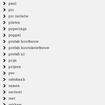
paal
pir
pir isolatie
platen
poperinge
poppel
prefab houtbouw
prefab houtskeletbouw
prefab nl
prijs
prijzen
pvc
rabobank
ramen
recticel
reet
rekkem