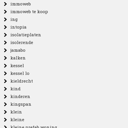
immoweb
immoweb te koop
ing
intopia
isolatieplaten
isolerende
jamabo
kalken
kessel
kessel lo
kieldrecht
kind
kinderen
kingspan
klein
kleine
kleine prefab woning