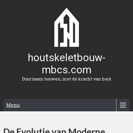
Naar
de
inhoud
gaan
houtskeletbouw-
mbcs.com
Duurzaam bouwen, met de kracht van hout
Menu
De Evolutie van Moderne