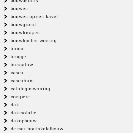
bouwdetails
bouwen
bouwen op een kavel
bouwgrond
bouwknopen
bouwkosten woning
broux
brugge
bungalow
casco
cascohuis
cataloguswoning
compere
dak
dakisolatie
dakopbouw
de mar houtskeletbouw