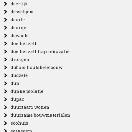
deerlijk
desselgem
deurle
deurne
dewaele
doe het zelf
doe het zelf trap renovatie
drongen
dubois houtskeletbouw
dudzele
dun
dunne isolatie
dupac
duurzaam wonen
duurzame bouwmaterialen
ecohuis
eernegem