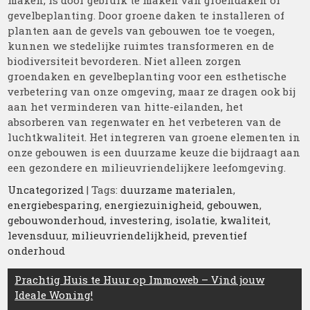
maken, is door gebruik te maken van groendaken of
gevelbeplanting. Door groene daken te installeren of
planten aan de gevels van gebouwen toe te voegen,
kunnen we stedelijke ruimtes transformeren en de
biodiversiteit bevorderen. Niet alleen zorgen
groendaken en gevelbeplanting voor een esthetische
verbetering van onze omgeving, maar ze dragen ook bij
aan het verminderen van hitte-eilanden, het
absorberen van regenwater en het verbeteren van de
luchtkwaliteit. Het integreren van groene elementen in
onze gebouwen is een duurzame keuze die bijdraagt aan
een gezondere en milieuvriendelijkere leefomgeving.
Uncategorized
| Tags:
duurzame materialen
,
energiebesparing
,
energiezuinigheid
,
gebouwen
,
gebouwonderhoud
,
investering
,
isolatie
,
kwaliteit
,
levensduur
,
milieuvriendelijkheid
,
preventief
onderhoud
Berichtnavigatie
Prachtig Huis te Huur op Immoweb – Vind jouw
Ideale Woning!