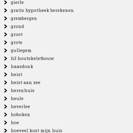
gierle
gratis hypotheek berekenen
grembergen
grond
groot
grote
gullegem
h3 houtskeletbouw
haasdonk
heist
heist aan zee
herenhuis
heule
heverlee
hoboken
hoe
hoeveel kost mijn huis