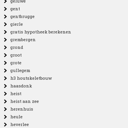
geluwe
gent
gentbrugge
gierle
gratis hypotheek berekenen
grembergen
grond
groot
grote
gullegem
h3 houtskeletbouw
haasdonk
heist
heist aan zee
herenhuis
heule
heverlee