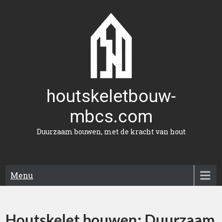
Naar
de
inhoud
gaan
houtskeletbouw-
mbcs.com
Duurzaam bouwen, met de kracht van hout
Menu
Houtskelet bouwen: Duurzaam