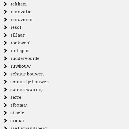
rekkem
renovatie
renoveren
resol
rillaar
rockwool
rollegem
ruddervoorde
ruwbouw
schuur bouwen
schuurtje bouwen
schuurwoning
serre
sibomat
sijsele
sinaai
sint amandsberg