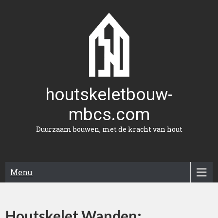
Naar
de
inhoud
gaan
houtskeletbouw-
mbcs.com
Duurzaam bouwen, met de kracht van hout
Menu
Houtskelet Wanden: