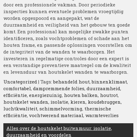
door een professionele vakman. Door periodieke
inspecties kunnen eventuele problemen vroegtijdig
worden opgespoord en aangepakt, wat de
duurzaamheid en veiligheid van het gebouw ten goede
komt. Een professional kan mogelijke zwakke punten
identificeren, zoals vochtproblemen of schade aan het
houten frame, en passende oplossingen voorstellen om
de integriteit van de wanden te waarborgen. Het
investeren in regelmatige controles door een expert is
een verstandige preventieve maatregel om de kwaliteit
en levensduur van houtskelet wanden te waarborgen.
Uncategorized
| Tags:
behandeld hout
,
binnenklimaat
,
comfortabel
,
dampremmende folies
,
duurzaamheid
,
efficiëntie
,
energiezuinig
,
houten balken
,
houtrot
,
houtskelet wanden
,
isolatie
,
kieren
,
koudebruggen
,
luchtkwaliteit
,
schimmelvorming
,
thermische
efficiëntie
,
vochtwerend materiaal
,
warmteverlies
Berichtnavigatie
Alles over de houtskelet buitenmuur: isolatie,
duurzaamheid en voordelen