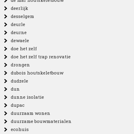
de mar houtskeletbouw
deerlijk
desselgem
deurle
deurne
dewaele
doe het zelf
doe het zelf trap renovatie
drongen
dubois houtskeletbouw
dudzele
dun
dunne isolatie
dupac
duurzaam wonen
duurzame bouwmaterialen
ecohuis