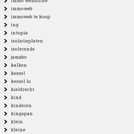
immo wenduine
immoweb
immoweb te koop
ing
intopia
isolatieplaten
isolerende
jamabo
kalken
kessel
kessel lo
kieldrecht
kind
kinderen
kingspan
klein
kleine