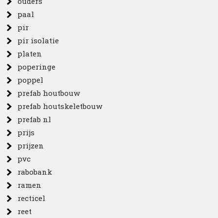
ouders
paal
pir
pir isolatie
platen
poperinge
poppel
prefab houtbouw
prefab houtskeletbouw
prefab nl
prijs
prijzen
pvc
rabobank
ramen
recticel
reet