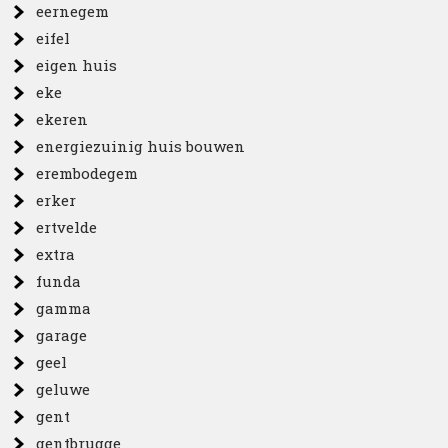
eernegem
eifel
eigen huis
eke
ekeren
energiezuinig huis bouwen
erembodegem
erker
ertvelde
extra
funda
gamma
garage
geel
geluwe
gent
gentbrugge