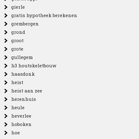
gierle
gratis hypotheek berekenen
grembergen
grond
groot
grote
gullegem
h3 houtskeletbouw
haasdonk
heist
heist aan zee
herenhuis
heule
heverlee
hoboken
hoe