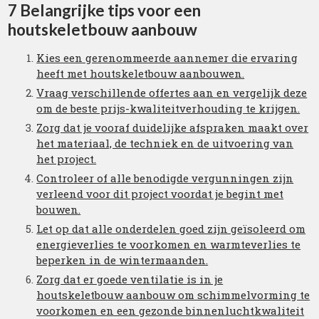
7 Belangrijke tips voor een
houtskeletbouw aanbouw
Kies een gerenommeerde aannemer die ervaring
heeft met houtskeletbouw aanbouwen.
Vraag verschillende offertes aan en vergelijk deze
om de beste prijs-kwaliteitverhouding te krijgen.
Zorg dat je vooraf duidelijke afspraken maakt over
het materiaal, de techniek en de uitvoering van
het project.
Controleer of alle benodigde vergunningen zijn
verleend voor dit project voordat je begint met
bouwen.
Let op dat alle onderdelen goed zijn geïsoleerd om
energieverlies te voorkomen en warmteverlies te
beperken in de wintermaanden.
Zorg dat er goede ventilatie is in je
houtskeletbouw aanbouw om schimmelvorming te
voorkomen en een gezonde binnenluchtkwaliteit