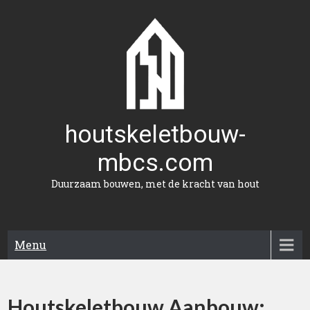
Naar
de
inhoud
gaan
houtskeletbouw-
mbcs.com
Duurzaam bouwen, met de kracht van hout
Menu
Houtskeletbouw Aanbouw: