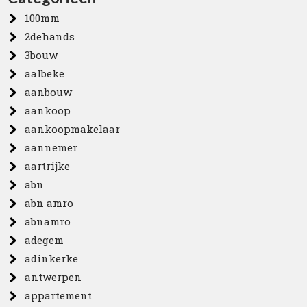
100mm
2dehands
3bouw
aalbeke
aanbouw
aankoop
aankoopmakelaar
aannemer
aartrijke
abn
abn amro
abnamro
adegem
adinkerke
antwerpen
appartement