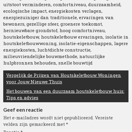
uitstoot verminderen
,
comfortniveau
,
duurzaamheid
,
ecologische impact
,
energiekosten verlagen
,
energiezuiniger dan traditionele
,
ervaringen van
bewoners
,
gezellige sfeer
,
groenere toekomst
,
hernieuwbare grondstof
,
hoog comfortniveau
,
houtskeletbouw
,
houtskeletbouw ervaringen
,
isolatie in
houtskeletbouwwoning
,
isolatie-eigenschappen
,
lagere
energiekosten
,
luchtdichte constructie
,
milieuvriendelijke bouwmethode
,
natuurlijke
hulpbronnen behouden
,
snelle bouwtijd
Berichtnavigatie
Vergelijk de Prijzen van Houtskeletbouw Woningen
voor Jouw Nieuwe Thuis
Het bouwen van een duurzaam houtskeletbouw huis:
Tips en advies
Geef een reactie
Het e-mailadres wordt niet gepubliceerd.
Vereiste
velden zijn gemarkeerd met
*