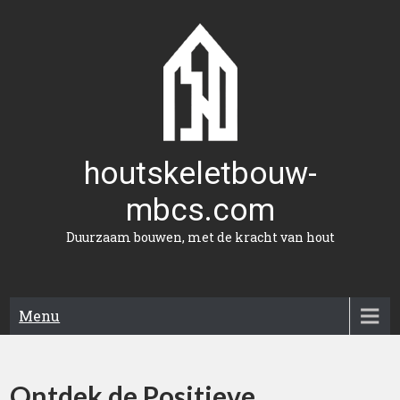
Naar
de
inhoud
gaan
houtskeletbouw-
mbcs.com
Duurzaam bouwen, met de kracht van hout
Menu
Ontdek de Positieve