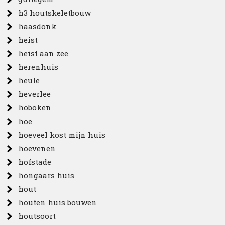
h3 houtskeletbouw
haasdonk
heist
heist aan zee
herenhuis
heule
heverlee
hoboken
hoe
hoeveel kost mijn huis
hoevenen
hofstade
hongaars huis
hout
houten huis bouwen
houtsoort