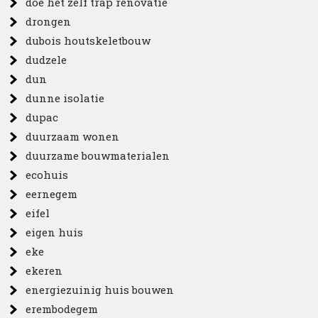
doe het zelf trap renovatie
drongen
dubois houtskeletbouw
dudzele
dun
dunne isolatie
dupac
duurzaam wonen
duurzame bouwmaterialen
ecohuis
eernegem
eifel
eigen huis
eke
ekeren
energiezuinig huis bouwen
erembodegem