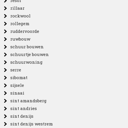
resol
rillaar
rockwool
rollegem
ruddervoorde
ruwbouw
schuur bouwen
schuurtje bouwen
schuurwoning
serre
sibomat
sijsele
sinaai
sint amandsberg
sint andries
sint denijs
sint denijs westrem