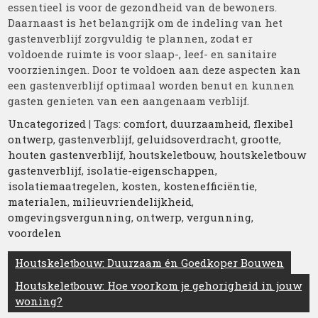
essentieel is voor de gezondheid van de bewoners.
Daarnaast is het belangrijk om de indeling van het
gastenverblijf zorgvuldig te plannen, zodat er
voldoende ruimte is voor slaap-, leef- en sanitaire
voorzieningen. Door te voldoen aan deze aspecten kan
een gastenverblijf optimaal worden benut en kunnen
gasten genieten van een aangenaam verblijf.
Uncategorized
| Tags:
comfort
,
duurzaamheid
,
flexibel
ontwerp
,
gastenverblijf
,
geluidsoverdracht
,
grootte
,
houten gastenverblijf
,
houtskeletbouw
,
houtskeletbouw
gastenverblijf
,
isolatie-eigenschappen
,
isolatiemaatregelen
,
kosten
,
kostenefficiëntie
,
materialen
,
milieuvriendelijkheid
,
omgevingsvergunning
,
ontwerp
,
vergunning
,
voordelen
Berichtnavigatie
Houtskeletbouw: Duurzaam én Goedkoper Bouwen
Houtskeletbouw: Hoe voorkom je gehorigheid in jouw
woning?