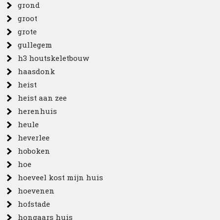
grond
groot
grote
gullegem
h3 houtskeletbouw
haasdonk
heist
heist aan zee
herenhuis
heule
heverlee
hoboken
hoe
hoeveel kost mijn huis
hoevenen
hofstade
hongaars huis