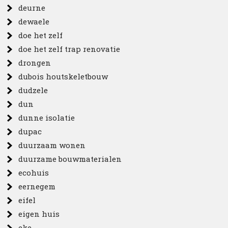
deurne
dewaele
doe het zelf
doe het zelf trap renovatie
drongen
dubois houtskeletbouw
dudzele
dun
dunne isolatie
dupac
duurzaam wonen
duurzame bouwmaterialen
ecohuis
eernegem
eifel
eigen huis
eke