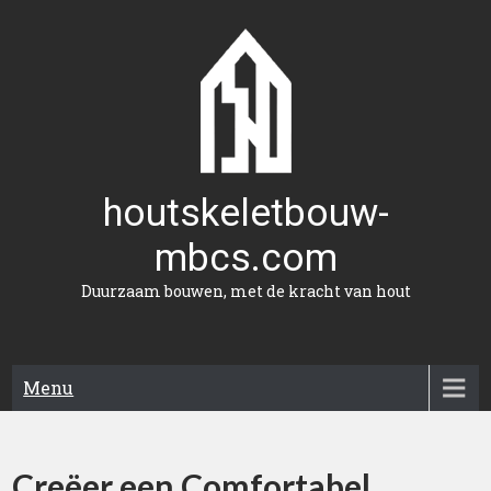
Naar
de
inhoud
gaan
houtskeletbouw-
mbcs.com
Duurzaam bouwen, met de kracht van hout
Menu
Creëer een Comfortabel