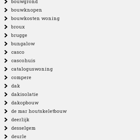
bouwgrond
bouwknopen
bouwkosten woning
broux
brugge
bungalow
casco
cascohuis
cataloguswoning
compere
dak
dakisolatie
dakopbouw
de mar houtskeletbouw
deerlijk
desselgem
deurle