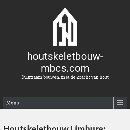
Naar
de
inhoud
gaan
houtskeletbouw-
mbcs.com
Duurzaam bouwen, met de kracht van hout
Menu
Houtskeletbouw Limburg: