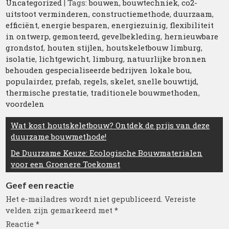
Uncategorized
| Tags:
bouwen
,
bouwtechniek
,
co2-
uitstoot verminderen
,
constructiemethode
,
duurzaam
,
efficiënt
,
energie besparen
,
energiezuinig
,
flexibiliteit
in ontwerp
,
gemonteerd
,
gevelbekleding
,
hernieuwbare
grondstof
,
houten stijlen
,
houtskeletbouw limburg
,
isolatie
,
lichtgewicht
,
limburg
,
natuurlijke bronnen
behouden gespecialiseerde bedrijven lokale bou
,
populairder
,
prefab
,
regels
,
skelet
,
snelle bouwtijd
,
thermische prestatie
,
traditionele bouwmethoden
,
voordelen
Berichtnavigatie
Wat kost houtskeletbouw? Ontdek de prijs van deze
duurzame bouwmethode!
De Duurzame Keuze: Ecologische Bouwmaterialen
voor een Groenere Toekomst
Geef een reactie
Het e-mailadres wordt niet gepubliceerd.
Vereiste
velden zijn gemarkeerd met
*
Reactie
*