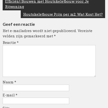
Berichtnavigatie
Efficiënt Bouwen met Houtskeletbouw voor Je
Rijwoning
Houtskeletbouw Prijs per m2: Wat Kost Het?
Geef een reactie
Het e-mailadres wordt niet gepubliceerd.
Vereiste
velden zijn gemarkeerd met
*
Reactie
*
Naam
*
E-mail
*