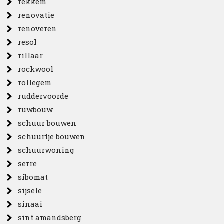
rekkem
renovatie
renoveren
resol
rillaar
rockwool
rollegem
ruddervoorde
ruwbouw
schuur bouwen
schuurtje bouwen
schuurwoning
serre
sibomat
sijsele
sinaai
sint amandsberg