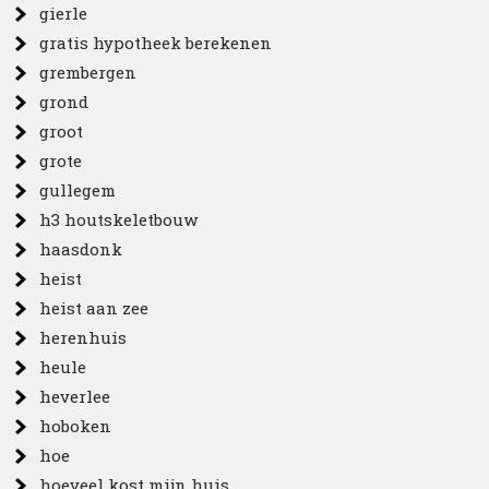
gierle
gratis hypotheek berekenen
grembergen
grond
groot
grote
gullegem
h3 houtskeletbouw
haasdonk
heist
heist aan zee
herenhuis
heule
heverlee
hoboken
hoe
hoeveel kost mijn huis