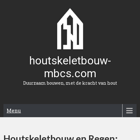
Naar
de
inhoud
gaan
houtskeletbouw-
mbcs.com
Duurzaam bouwen, met de kracht van hout
Menu
Houtskeletbouw en Regen: