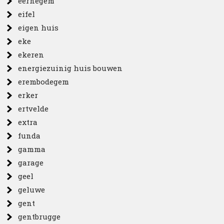
eernegem
eifel
eigen huis
eke
ekeren
energiezuinig huis bouwen
erembodegem
erker
ertvelde
extra
funda
gamma
garage
geel
geluwe
gent
gentbrugge