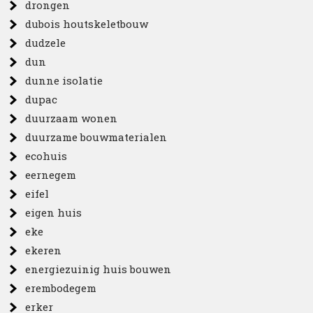
drongen
dubois houtskeletbouw
dudzele
dun
dunne isolatie
dupac
duurzaam wonen
duurzame bouwmaterialen
ecohuis
eernegem
eifel
eigen huis
eke
ekeren
energiezuinig huis bouwen
erembodegem
erker