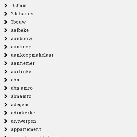
100mm
2dehands
3bouw
aalbeke
aanbouw
aankoop
aankoopmakelaar
aannemer
aartrijke
abn
abn amro
abnamro
adegem
adinkerke
antwerpen
appartement