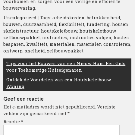
voorkomen en zorgen voor een veilige en efficiënte
bouwervaring.
Uncategorized
| Tags:
arbeidskosten
,
betrokkenheid
,
bouwen
,
duurzaamheid
,
flexibiliteit
,
fundering
,
houten
skeletstructuur
,
houtskeletbouw
,
houtskeletbouw
zelfbouwpakket
,
instructies
,
instructies volgen
,
kosten
besparen
,
kwaliteit
,
materialen
,
materialen controleren
,
ontwerp
,
snelheid
,
zelfbouwpakket
Berichtnavigatie
Tips voor het Bouwen van een Nieuw Huis: Een Gids
voor Toekomstige Huiseigenaren
Ontdek de Voordelen van een Houtskeletbouw
Woning
Geef een reactie
Het e-mailadres wordt niet gepubliceerd.
Vereiste
velden zijn gemarkeerd met
*
Reactie
*