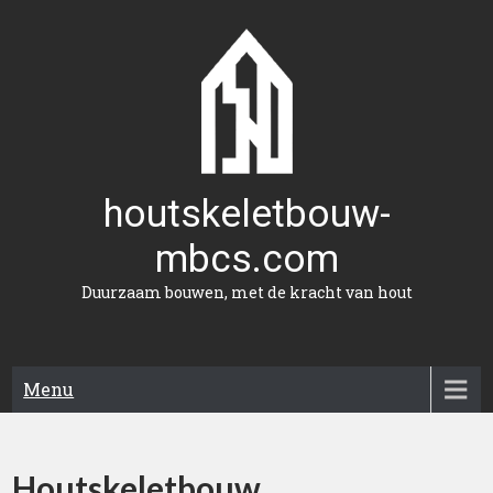
Naar
de
inhoud
gaan
houtskeletbouw-
mbcs.com
Duurzaam bouwen, met de kracht van hout
Menu
Houtskeletbouw