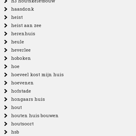
h3 houtskeletbouw
haasdonk
heist
heist aan zee
herenhuis
heule
heverlee
hoboken
hoe
hoeveel kost mijn huis
hoevenen
hofstade
hongaars huis
hout
houten huis bouwen
houtsoort
hsb