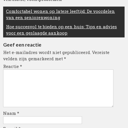
Berichtnavigatie
Comfortabel wonen op latere leeftijd: De voordelen
van een seniorenwoning
Hoe succesvol te bieden op een huis: Tips en advies
voor een geslaagde aankoop
Geef een reactie
Het e-mailadres wordt niet gepubliceerd.
Vereiste
velden zijn gemarkeerd met
*
Reactie
*
Naam
*