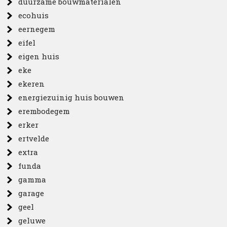
duurzame bouwmaterialen
ecohuis
eernegem
eifel
eigen huis
eke
ekeren
energiezuinig huis bouwen
erembodegem
erker
ertvelde
extra
funda
gamma
garage
geel
geluwe