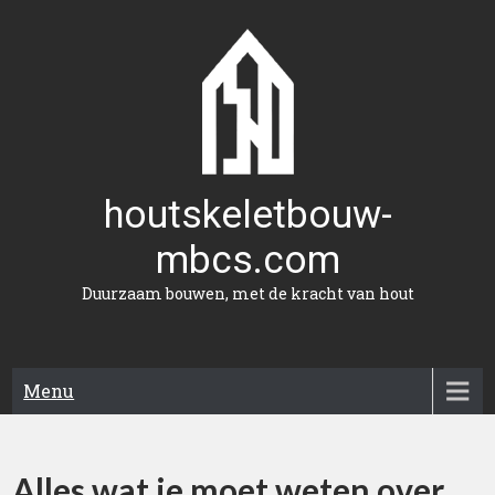
Naar
de
inhoud
gaan
houtskeletbouw-
mbcs.com
Duurzaam bouwen, met de kracht van hout
Menu
Alles wat je moet weten over