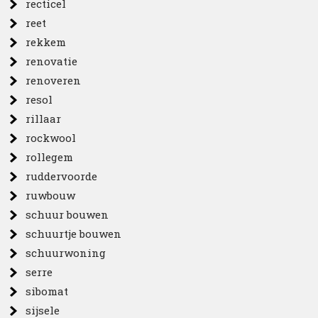
recticel
reet
rekkem
renovatie
renoveren
resol
rillaar
rockwool
rollegem
ruddervoorde
ruwbouw
schuur bouwen
schuurtje bouwen
schuurwoning
serre
sibomat
sijsele