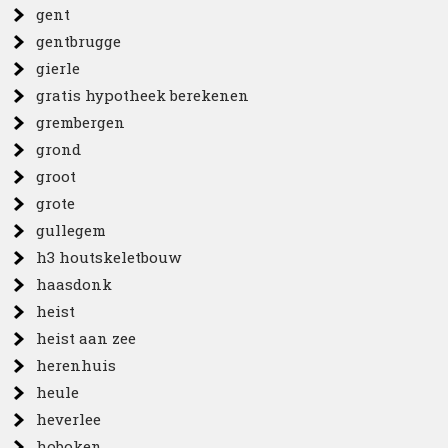
gent
gentbrugge
gierle
gratis hypotheek berekenen
grembergen
grond
groot
grote
gullegem
h3 houtskeletbouw
haasdonk
heist
heist aan zee
herenhuis
heule
heverlee
hoboken