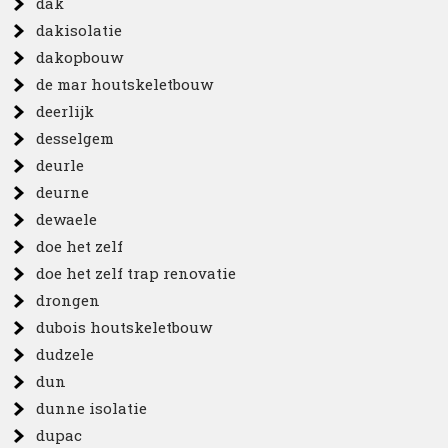
dak
dakisolatie
dakopbouw
de mar houtskeletbouw
deerlijk
desselgem
deurle
deurne
dewaele
doe het zelf
doe het zelf trap renovatie
drongen
dubois houtskeletbouw
dudzele
dun
dunne isolatie
dupac