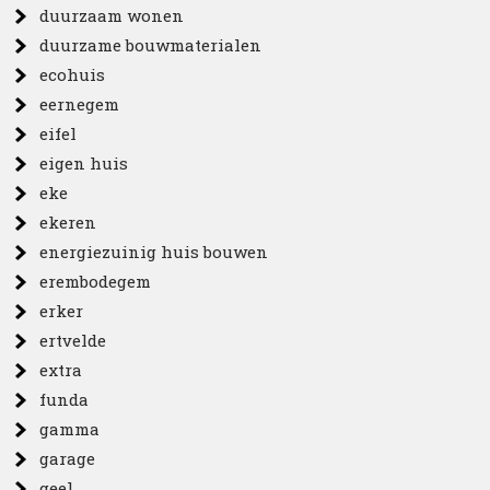
duurzaam wonen
duurzame bouwmaterialen
ecohuis
eernegem
eifel
eigen huis
eke
ekeren
energiezuinig huis bouwen
erembodegem
erker
ertvelde
extra
funda
gamma
garage
geel