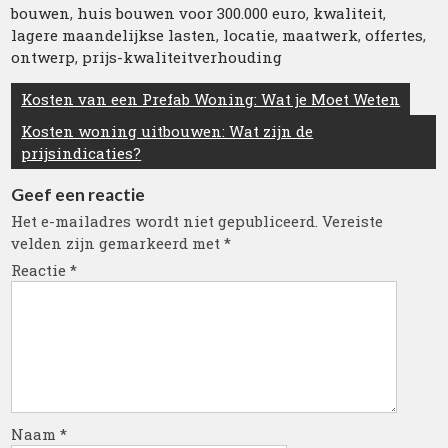
bouwen
,
huis bouwen voor 300.000 euro
,
kwaliteit
,
lagere maandelijkse lasten
,
locatie
,
maatwerk
,
offertes
,
ontwerp
,
prijs-kwaliteitverhouding
Berichtnavigatie
Kosten van een Prefab Woning: Wat je Moet Weten
Kosten woning uitbouwen: Wat zijn de
prijsindicaties?
Geef een reactie
Het e-mailadres wordt niet gepubliceerd.
Vereiste
velden zijn gemarkeerd met
*
Reactie
*
Naam
*