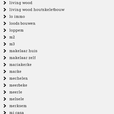
living wood
living wood houtskeletbouw
lo immo
loods bouwen
loppem
m2
m3
makelaar huis
makelaar zelf
mariakerke
marke
mechelen
meerbeke
meerle
melsele
merksem
mi casa