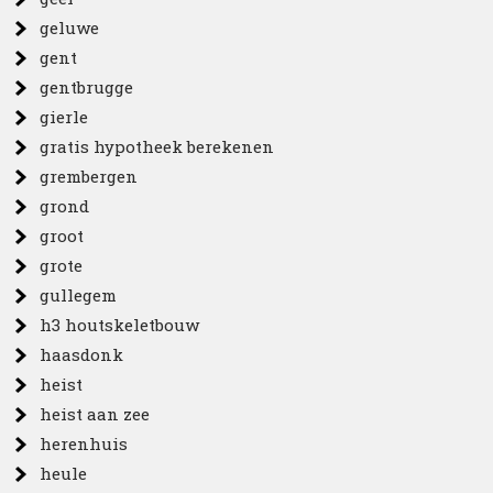
geluwe
gent
gentbrugge
gierle
gratis hypotheek berekenen
grembergen
grond
groot
grote
gullegem
h3 houtskeletbouw
haasdonk
heist
heist aan zee
herenhuis
heule