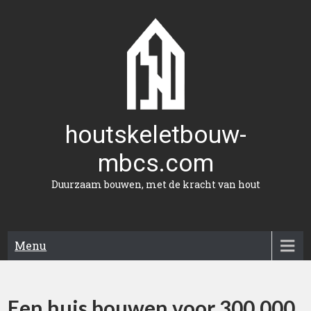
Naar
de
inhoud
gaan
houtskeletbouw-
mbcs.com
Duurzaam bouwen, met de kracht van hout
Menu
Een huis bouwen voor 300.000