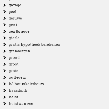
garage
geel
geluwe
gent
gentbrugge
gierle
gratis hypotheek berekenen
grembergen
grond
groot
grote
gullegem
h3 houtskeletbouw
haasdonk
heist
heist aan zee