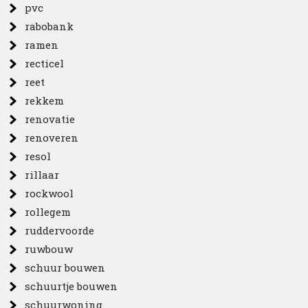
pvc
rabobank
ramen
recticel
reet
rekkem
renovatie
renoveren
resol
rillaar
rockwool
rollegem
ruddervoorde
ruwbouw
schuur bouwen
schuurtje bouwen
schuurwoning