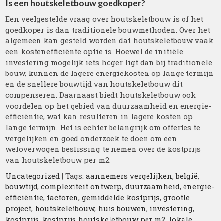
Is een houtskeletbouw goedkoper?
Een veelgestelde vraag over houtskeletbouw is of het
goedkoper is dan traditionele bouwmethoden. Over het
algemeen kan gesteld worden dat houtskeletbouw vaak
een kostenefficiënte optie is. Hoewel de initiële
investering mogelijk iets hoger ligt dan bij traditionele
bouw, kunnen de lagere energiekosten op lange termijn
en de snellere bouwtijd van houtskeletbouw dit
compenseren. Daarnaast biedt houtskeletbouw ook
voordelen op het gebied van duurzaamheid en energie-
efficiëntie, wat kan resulteren in lagere kosten op
lange termijn. Het is echter belangrijk om offertes te
vergelijken en goed onderzoek te doen om een
weloverwogen beslissing te nemen over de kostprijs
van houtskeletbouw per m2.
Uncategorized
| Tags:
aannemers vergelijken
,
belgië
,
bouwtijd
,
complexiteit ontwerp
,
duurzaamheid
,
energie-
efficiëntie
,
factoren
,
gemiddelde kostprijs
,
grootte
project
,
houtskeletbouw
,
huis bouwen
,
investering
,
kostprijs
,
kostprijs houtskeletbouw per m2
,
lokale