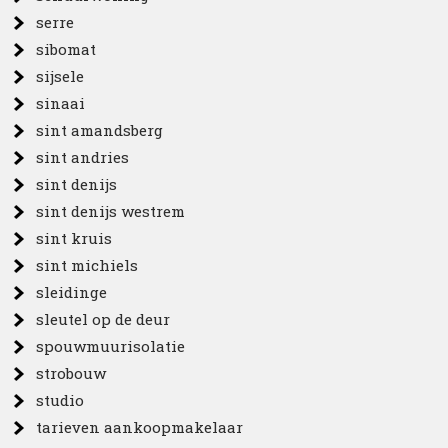
serre
sibomat
sijsele
sinaai
sint amandsberg
sint andries
sint denijs
sint denijs westrem
sint kruis
sint michiels
sleidinge
sleutel op de deur
spouwmuurisolatie
strobouw
studio
tarieven aankoopmakelaar