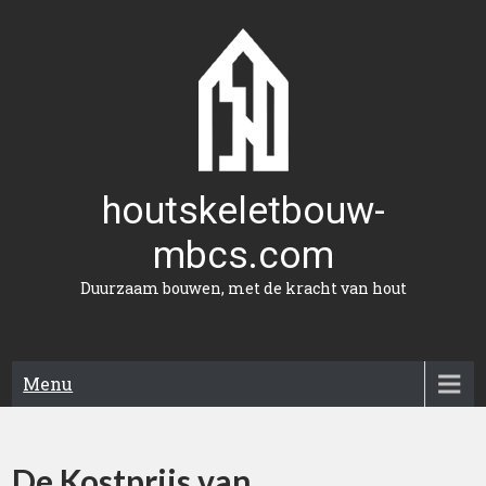
Naar
de
inhoud
gaan
houtskeletbouw-
mbcs.com
Duurzaam bouwen, met de kracht van hout
Menu
De Kostprijs van