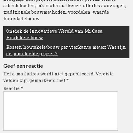
arbeidskosten
,
m2
,
materiaalkeuze
,
offertes aanvragen
,
traditionele bouwmethoden
,
voordelen
,
waarde
houtskeletbouw
Berichtnavigatie
Ontdek de Innovatieve Wereld van Mi Casa
Houtskeletbouw
Kosten houtskeletbouw per vierkante meter: Wat zijn
de gemiddelde prijzen?
Geef een reactie
Het e-mailadres wordt niet gepubliceerd.
Vereiste
velden zijn gemarkeerd met
*
Reactie
*