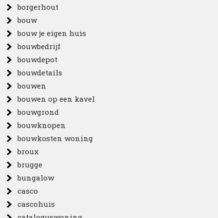
borgerhout
bouw
bouw je eigen huis
bouwbedrijf
bouwdepot
bouwdetails
bouwen
bouwen op een kavel
bouwgrond
bouwknopen
bouwkosten woning
broux
brugge
bungalow
casco
cascohuis
cataloguswoning