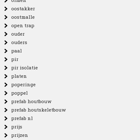
olmen
oostakker
oostmalle
open trap
ouder
ouders
paal
pir
pir isolatie
platen
poperinge
poppel
prefab houtbouw
prefab houtskeletbouw
prefab nl
prijs
prijzen