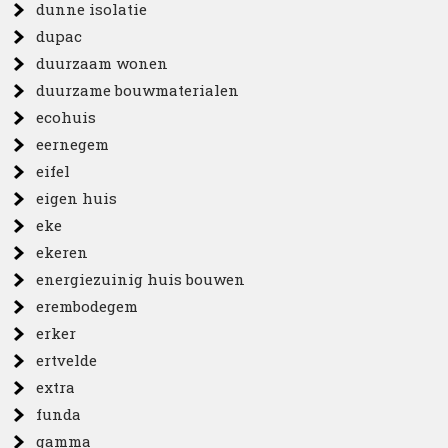
dunne isolatie
dupac
duurzaam wonen
duurzame bouwmaterialen
ecohuis
eernegem
eifel
eigen huis
eke
ekeren
energiezuinig huis bouwen
erembodegem
erker
ertvelde
extra
funda
gamma