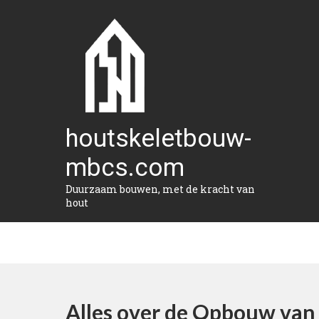
Naar
de
inhoud
gaan
houtskeletbouw-
mbcs.com
Duurzaam bouwen, met de kracht van
hout
Alles over de Opbouw van 