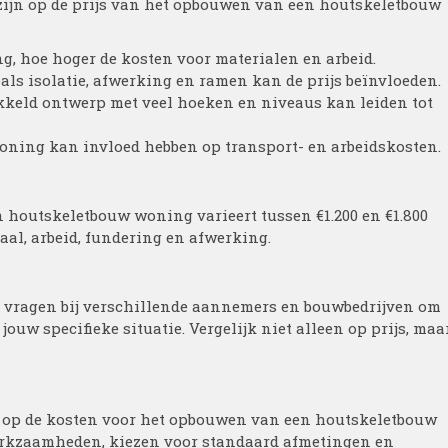
 zijn op de prijs van het opbouwen van een houtskeletbouw
g, hoe hoger de kosten voor materialen en arbeid.
ls isolatie, afwerking en ramen kan de prijs beïnvloeden.
keld ontwerp met veel hoeken en niveaus kan leiden tot
oning kan invloed hebben op transport- en arbeidskosten.
 houtskeletbouw woning varieert tussen €1.200 en €1.800
iaal, arbeid, fundering en afwerking.
te vragen bij verschillende aannemers en bouwbedrijven om
jouw specifieke situatie. Vergelijk niet alleen op prijs, maa
n op de kosten voor het opbouwen van een houtskeletbouw
erkzaamheden, kiezen voor standaard afmetingen en