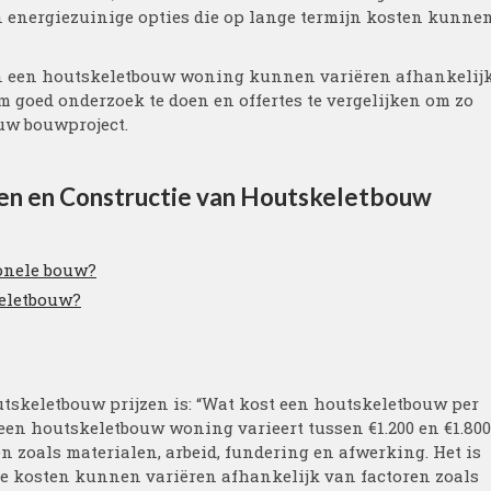
 energiezuinige opties die op lange termijn kosten kunne
an een houtskeletbouw woning kunnen variëren afhankelij
om goed onderzoek te doen en offertes te vergelijken om zo
uw bouwproject.
en en Constructie van Houtskeletbouw
ionele bouw?
keletbouw?
tskeletbouw prijzen is: “Wat kost een houtskeletbouw per
een houtskeletbouw woning varieert tussen €1.200 en €1.800
en zoals materialen, arbeid, fundering en afwerking. Het is
te kosten kunnen variëren afhankelijk van factoren zoals