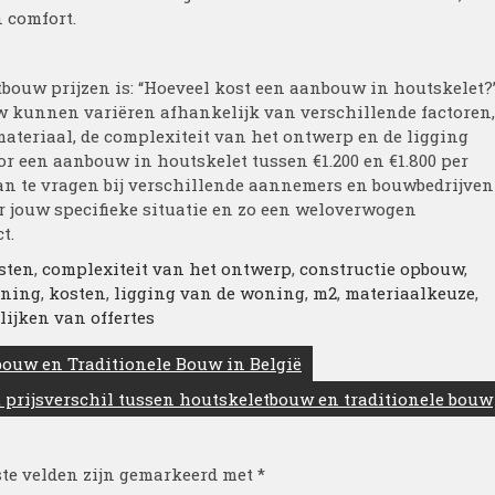
n comfort.
bouw prijzen is: “Hoeveel kost een aanbouw in houtskelet?”
 kunnen variëren afhankelijk van verschillende factoren,
ateriaal, de complexiteit van het ontwerp en de ligging
r een aanbouw in houtskelet tussen €1.200 en €1.800 per
aan te vragen bij verschillende aannemers en bouwbedrijven
r jouw specifieke situatie en zo een weloverwogen
t.
sten
,
complexiteit van het ontwerp
,
constructie opbouw
,
oning
,
kosten
,
ligging van de woning
,
m2
,
materiaalkeuze
,
lijken van offertes
bouw en Traditionele Bouw in België
t prijsverschil tussen houtskeletbouw en traditionele bouw
ste velden zijn gemarkeerd met
*