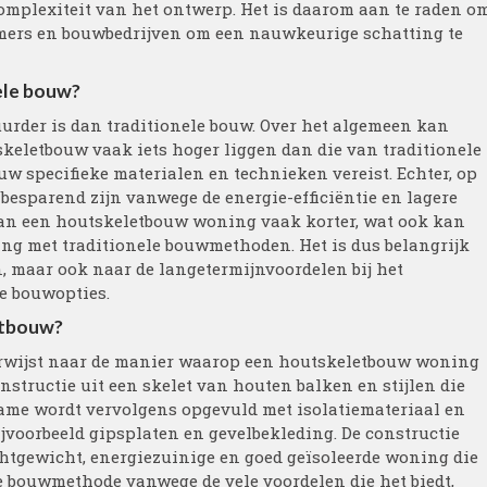
omplexiteit van het ontwerp. Het is daarom aan te raden o
emers en bouwbedrijven om een nauwkeurige schatting te
ele bouw?
uurder is dan traditionele bouw. Over het algemeen kan
skeletbouw vaak iets hoger liggen dan die van traditionele
 specifieke materialen en technieken vereist. Echter, op
besparend zijn vanwege de energie-efficiëntie en lagere
van een houtskeletbouw woning vaak korter, wat ook kan
king met traditionele bouwmethoden. Het is dus belangrijk
n, maar ook naar de langetermijnvoordelen bij het
e bouwopties.
etbouw?
rwijst naar de manier waarop een houtskeletbouw woning
nstructie uit een skelet van houten balken en stijlen die
ame wordt vervolgens opgevuld met isolatiemateriaal en
jvoorbeeld gipsplaten en gevelbekleding. De constructie
htgewicht, energiezuinige en goed geïsoleerde woning die
 bouwmethode vanwege de vele voordelen die het biedt,