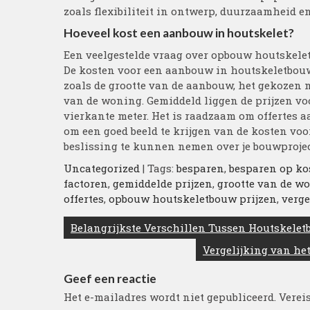
zoals flexibiliteit in ontwerp, duurzaamheid e
Hoeveel kost een aanbouw in houtskelet?
Een veelgestelde vraag over opbouw houtskelet
De kosten voor een aanbouw in houtskeletbouw
zoals de grootte van de aanbouw, het gekozen m
van de woning. Gemiddeld liggen de prijzen voo
vierkante meter. Het is raadzaam om offertes 
om een goed beeld te krijgen van de kosten voo
beslissing te kunnen nemen over je bouwprojec
Uncategorized
| Tags:
besparen
,
besparen op ko
factoren
,
gemiddelde prijzen
,
grootte van de w
offertes
,
opbouw houtskeletbouw prijzen
,
verge
Berichtnavigatie
Belangrijkste Verschillen Tussen Houtskelet
Vergelijking van he
Geef een reactie
Het e-mailadres wordt niet gepubliceerd.
Verei