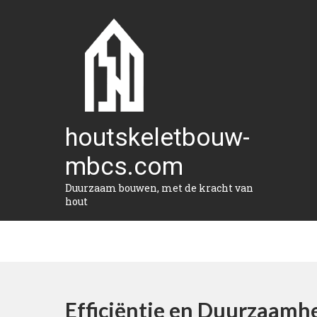
Naar
de
inhoud
gaan
houtskeletbouw-
mbcs.com
Duurzaam bouwen, met de kracht van
hout
Efficiëntie en Duurzaamh