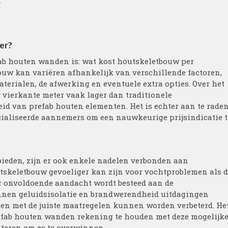
er?
fab houten wanden is: wat kost houtskeletbouw per
ouw kan variëren afhankelijk van verschillende factoren,
materialen, de afwerking en eventuele extra opties. Over het
 vierkante meter vaak lager dan traditionele
eid van prefab houten elementen. Het is echter aan te rade
ecialiseerde aannemers om een nauwkeurige prijsindicatie t
ieden, zijn er ook enkele nadelen verbonden aan
tskeletbouw gevoeliger kan zijn voor vochtproblemen als 
 er onvoldoende aandacht wordt besteed aan de
nnen geluidsisolatie en brandwerendheid uitdagingen
ten met de juiste maatregelen kunnen worden verbeterd. He
refab houten wanden rekening te houden met deze mogelijk
teren om ze te overwinnen.