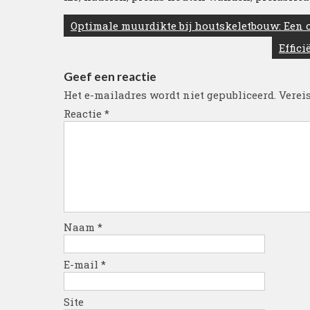
Berichtnavigatie
Optimale muurdikte bij houtskeletbouw: Een cr
Effic
Geef een reactie
Het e-mailadres wordt niet gepubliceerd.
Verei
Reactie
*
Naam
*
E-mail
*
Site