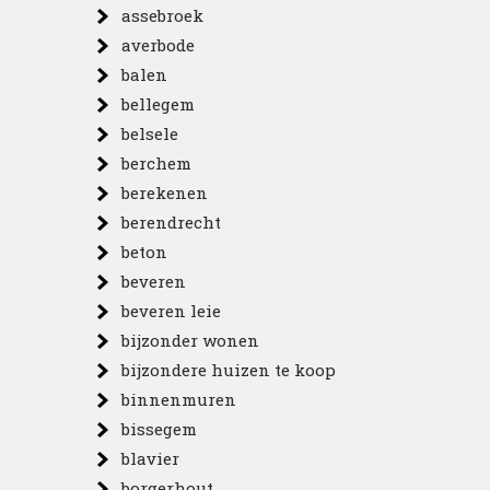
assebroek
averbode
balen
bellegem
belsele
berchem
berekenen
berendrecht
beton
beveren
beveren leie
bijzonder wonen
bijzondere huizen te koop
binnenmuren
bissegem
blavier
borgerhout