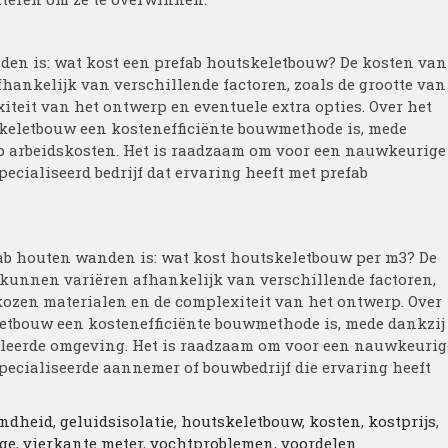
den is: wat kost een prefab houtskeletbouw? De kosten van
ankelijk van verschillende factoren, zoals de grootte van
xiteit van het ontwerp en eventuele extra opties. Over het
keletbouw een kostenefficiënte bouwmethode is, mede
 op arbeidskosten. Het is raadzaam om voor een nauwkeurige
ecialiseerd bedrijf dat ervaring heeft met prefab
fab houten wanden is: wat kost houtskeletbouw per m3? De
kunnen variëren afhankelijk van verschillende factoren,
gekozen materialen en de complexiteit van het ontwerp. Over
etbouw een kostenefficiënte bouwmethode is, mede dankzij
oleerde omgeving. Het is raadzaam om voor een nauwkeurig
pecialiseerde aannemer of bouwbedrijf die ervaring heeft
ndheid
,
geluidsisolatie
,
houtskeletbouw
,
kosten
,
kostprijs
,
age
,
vierkante meter
,
vochtproblemen
,
voordelen