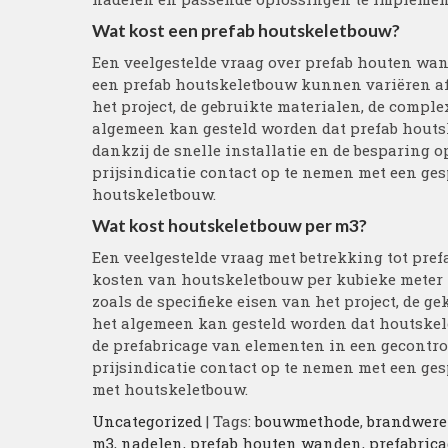
Wat kost een prefab houtskeletbouw?
Een veelgestelde vraag over prefab houten wan
een prefab houtskeletbouw kunnen variëren afh
het project, de gebruikte materialen, de comple
algemeen kan gesteld worden dat prefab houts
dankzij de snelle installatie en de besparing
prijsindicatie contact op te nemen met een gesp
houtskeletbouw.
Wat kost houtskeletbouw per m3?
Een veelgestelde vraag met betrekking tot pre
kosten van houtskeletbouw per kubieke meter 
zoals de specifieke eisen van het project, de 
het algemeen kan gesteld worden dat houtskel
de prefabricage van elementen in een gecontr
prijsindicatie contact op te nemen met een ges
met houtskeletbouw.
Uncategorized
| Tags:
bouwmethode
,
brandwere
m3
,
nadelen
,
prefab houten wanden
,
prefabric