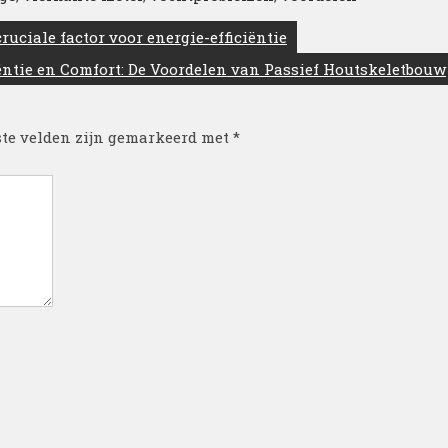
uciale factor voor energie-efficiëntie
iëntie en Comfort: De Voordelen van Passief Houtskeletbouw
ste velden zijn gemarkeerd met
*