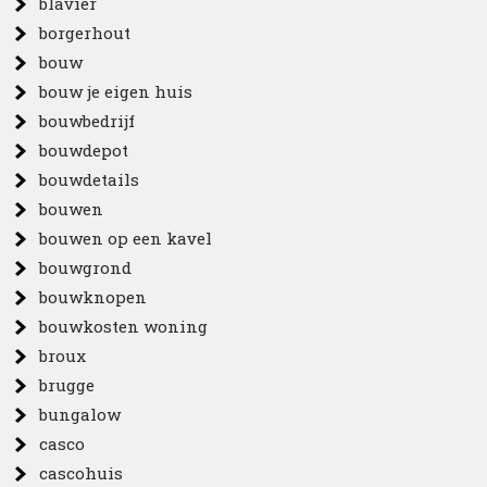
blavier
borgerhout
bouw
bouw je eigen huis
bouwbedrijf
bouwdepot
bouwdetails
bouwen
bouwen op een kavel
bouwgrond
bouwknopen
bouwkosten woning
broux
brugge
bungalow
casco
cascohuis