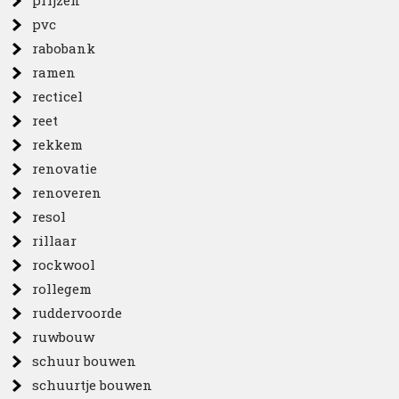
prijzen
pvc
rabobank
ramen
recticel
reet
rekkem
renovatie
renoveren
resol
rillaar
rockwool
rollegem
ruddervoorde
ruwbouw
schuur bouwen
schuurtje bouwen