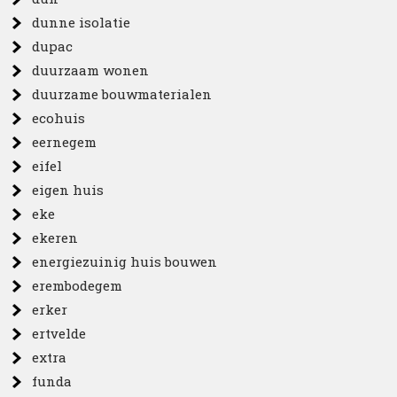
dunne isolatie
dupac
duurzaam wonen
duurzame bouwmaterialen
ecohuis
eernegem
eifel
eigen huis
eke
ekeren
energiezuinig huis bouwen
erembodegem
erker
ertvelde
extra
funda