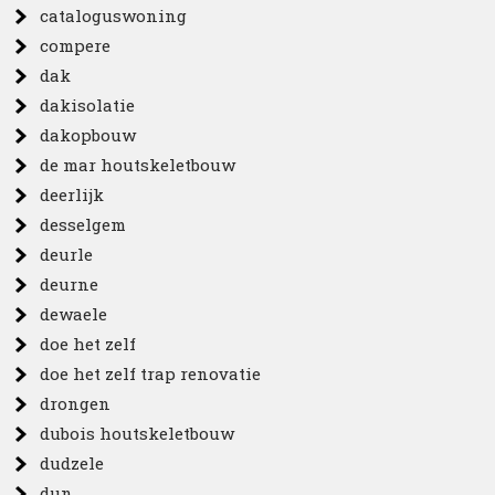
cataloguswoning
compere
dak
dakisolatie
dakopbouw
de mar houtskeletbouw
deerlijk
desselgem
deurle
deurne
dewaele
doe het zelf
doe het zelf trap renovatie
drongen
dubois houtskeletbouw
dudzele
dun