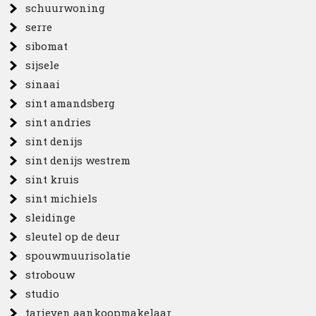
schuurwoning
serre
sibomat
sijsele
sinaai
sint amandsberg
sint andries
sint denijs
sint denijs westrem
sint kruis
sint michiels
sleidinge
sleutel op de deur
spouwmuurisolatie
strobouw
studio
tarieven aankoopmakelaar