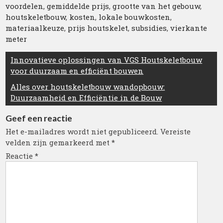
voordelen
,
gemiddelde prijs
,
grootte van het gebouw
,
houtskeletbouw
,
kosten
,
lokale bouwkosten
,
materiaalkeuze
,
prijs houtskelet
,
subsidies
,
vierkante
meter
Berichtnavigatie
Innovatieve oplossingen van VGS Houtskeletbouw
voor duurzaam en efficiënt bouwen
Alles over houtskeletbouw wandopbouw:
Duurzaamheid en Efficiëntie in de Bouw
Geef een reactie
Het e-mailadres wordt niet gepubliceerd.
Vereiste
velden zijn gemarkeerd met
*
Reactie
*