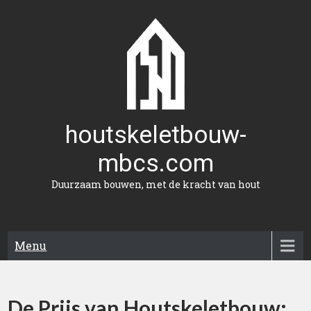
Naar
de
inhoud
gaan
houtskeletbouw-
mbcs.com
Duurzaam bouwen, met de kracht van hout
Menu
De Prijs van Houtskeletbouw: