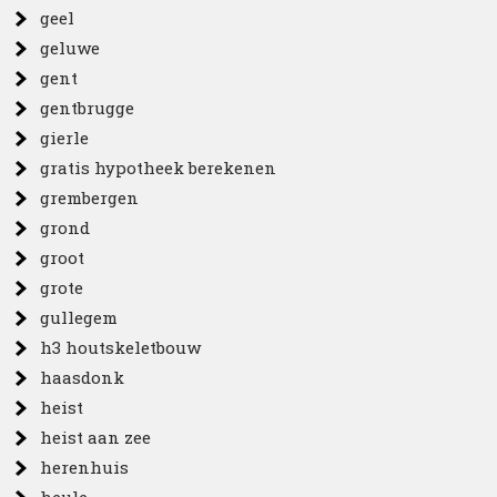
geel
geluwe
gent
gentbrugge
gierle
gratis hypotheek berekenen
grembergen
grond
groot
grote
gullegem
h3 houtskeletbouw
haasdonk
heist
heist aan zee
herenhuis