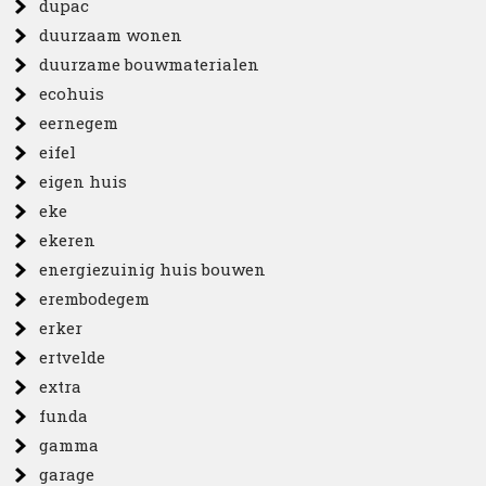
dupac
duurzaam wonen
duurzame bouwmaterialen
ecohuis
eernegem
eifel
eigen huis
eke
ekeren
energiezuinig huis bouwen
erembodegem
erker
ertvelde
extra
funda
gamma
garage