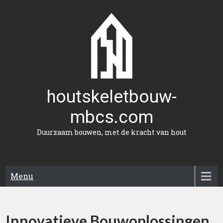
Naar
de
inhoud
gaan
houtskeletbouw-
mbcs.com
Duurzaam bouwen, met de kracht van hout
Menu
Innovatieve Bouwoplossingen