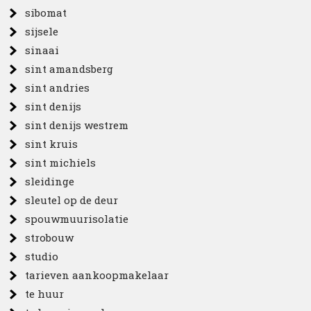
sibomat
sijsele
sinaai
sint amandsberg
sint andries
sint denijs
sint denijs westrem
sint kruis
sint michiels
sleidinge
sleutel op de deur
spouwmuurisolatie
strobouw
studio
tarieven aankoopmakelaar
te huur