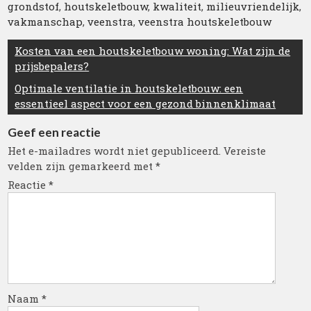
grondstof
,
houtskeletbouw
,
kwaliteit
,
milieuvriendelijk
,
vakmanschap
,
veenstra
,
veenstra houtskeletbouw
Berichtnavigatie
Kosten van een houtskeletbouw woning: Wat zijn de
prijsbepalers?
Optimale ventilatie in houtskeletbouw: een
essentieel aspect voor een gezond binnenklimaat
Geef een reactie
Het e-mailadres wordt niet gepubliceerd.
Vereiste
velden zijn gemarkeerd met
*
Reactie
*
Naam
*