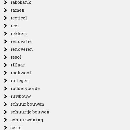
rabobank
ramen
recticel
reet
rekkem
renovatie
renoveren
resol
rillaar
rockwool
rollegem
ruddervoorde
ruwbouw
schuur bouwen
schuurtje bouwen
schuurwoning
serre