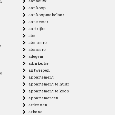
aanbouw
n
aankoop
aankoopmakelaar
aannemer
aartrijke
abn
abn amro
e
abnamro
adegem
adinkerke
antwerpen
ie
appartement
appartement te huur
appartement te koop
appartementen
ardennen
arkana