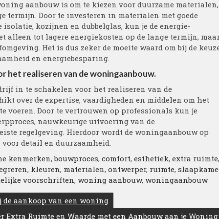
n woning aanbouw is om te kiezen voor duurzame materialen,
e termijn. Door te investeren in materialen met goede
solatie, kozijnen en dubbelglas, kun je de energie-
iet alleen tot lagere energiekosten op de lange termijn, maa
efomgeving. Het is dus zeker de moeite waard om bij de keuz
aamheid en energiebesparing.
or het realiseren van de woningaanbouw.
rijf in te schakelen voor het realiseren van de
ikt over de expertise, vaardigheden en middelen om het
 te voeren. Door te vertrouwen op professionals kun je
erpproces, nauwkeurige uitvoering van de
iste regelgeving. Hierdoor wordt de woningaanbouw op
g voor detail en duurzaamheid.
che kenmerken
,
bouwproces
,
comfort
,
esthetiek
,
extra ruimte
egreren
,
kleuren
,
materialen
,
ontwerper
,
ruimte
,
slaapkame
elijke voorschriften
,
woning aanbouw
,
woningaanbouw
bij de aankoop van een woning
er Extra Ruimte en Waarde met een Aanbouw aan je Woning