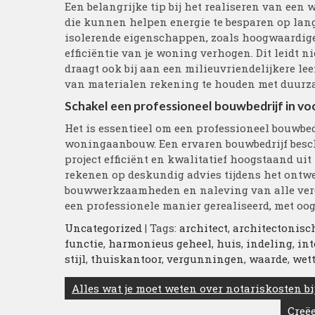
Een belangrijke tip bij het realiseren van ee
die kunnen helpen energie te besparen op lang
isolerende eigenschappen, zoals hoogwaardige i
efficiëntie van je woning verhogen. Dit leidt n
draagt ook bij aan een milieuvriendelijkere le
van materialen rekening te houden met duurz
Schakel een professioneel bouwbedrijf in vo
Het is essentieel om een professioneel bouwbed
woningaanbouw. Een ervaren bouwbedrijf besch
project efficiënt en kwalitatief hoogstaand uit
rekenen op deskundig advies tijdens het ontw
bouwwerkzaamheden en naleving van alle vere
een professionele manier gerealiseerd, met oo
Uncategorized
| Tags:
architect
,
architectonis
functie
,
harmonieus geheel
,
huis
,
indeling
,
int
stijl
,
thuiskantoor
,
vergunningen
,
waarde
,
wett
Berichtnavigatie
Alles wat je moet weten over notariskosten 
Creë