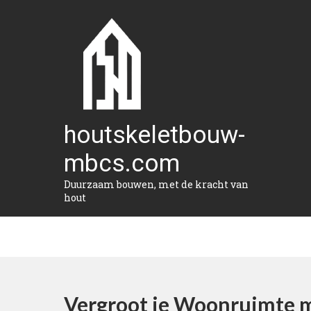
Naar
de
inhoud
gaan
houtskeletbouw-
mbcs.com
Duurzaam bouwen, met de kracht van
hout
Vergroot je Woonruimte 