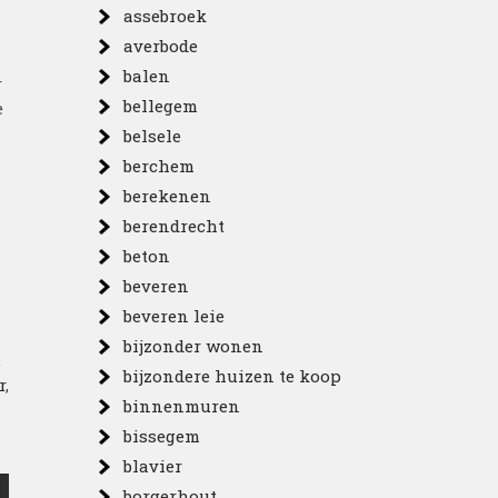
assebroek
averbode
balen
r
bellegem
e
belsele
berchem
berekenen
berendrecht
beton
beveren
beveren leie
bijzonder wonen
,
bijzondere huizen te koop
r
,
binnenmuren
bissegem
blavier
borgerhout