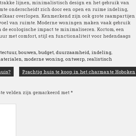
akke lijnen, minimalistisch design en het gebruik van
imte onderscheidt zich door een open en ruime indeling,
 elkaar overlopen. Kenmerkend zijn ook grote raampartijen
 gevoel van ruimte. Moderne woningen maken vaak gebruik
de ecologische impact te minimaliseren. Kortom, een
r met comfort, stijl en functionaliteit voor hedendaags
tectuur
,
bouwen
,
budget
,
duurzaamheid
,
indeling
,
aterialen
,
moderne woning
,
ontwerp
,
realistisch
huis?
Prachtig huis te koop in het charmante Hoboken
ste velden zijn gemarkeerd met
*