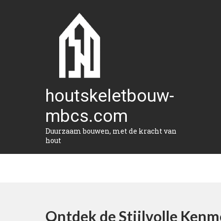
Naar
de
inhoud
gaan
houtskeletbouw-
mbcs.com
Duurzaam bouwen, met de kracht van
hout
Ontdek de Stijlvolle Ke