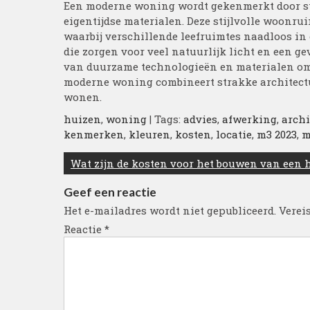
Een moderne woning wordt gekenmerkt door str
eigentijdse materialen. Deze stijlvolle woonru
waarbij verschillende leefruimtes naadloos in
die zorgen voor veel natuurlijk licht en een
van duurzame technologieën en materialen om 
moderne woning combineert strakke architectuu
wonen.
huizen
,
woning
| Tags:
advies
,
afwerking
,
archi
kenmerken
,
kleuren
,
kosten
,
locatie
,
m3 2023
,
m
Berichtnavigatie
Wat zijn de kosten voor het bouwen van een 
Geef een reactie
Het e-mailadres wordt niet gepubliceerd.
Verei
Reactie
*