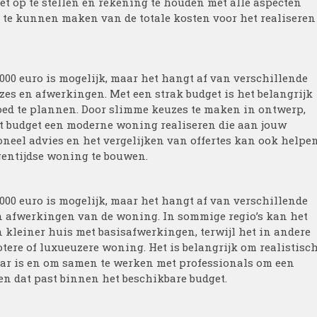
get op te stellen en rekening te houden met alle aspecten
te kunnen maken van de totale kosten voor het realiseren
0 euro is mogelijk, maar het hangt af van verschillende
uzes en afwerkingen. Met een strak budget is het belangrijk
oed te plannen. Door slimme keuzes te maken in ontwerp,
t budget een moderne woning realiseren die aan jouw
neel advies en het vergelijken van offertes kan ook helpe
igentijdse woning te bouwen.
0 euro is mogelijk, maar het hangt af van verschillende
 en afwerkingen van de woning. In sommige regio’s kan het
n kleiner huis met basisafwerkingen, terwijl het in andere
tere of luxueuzere woning. Het is belangrijk om realistisc
baar is en om samen te werken met professionals om een
ren dat past binnen het beschikbare budget.