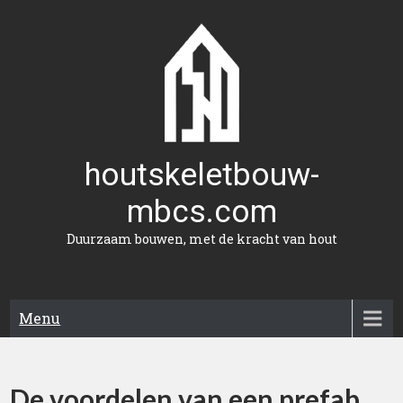
Naar
de
inhoud
gaan
houtskeletbouw-
mbcs.com
Duurzaam bouwen, met de kracht van hout
Menu
De voordelen van een prefab