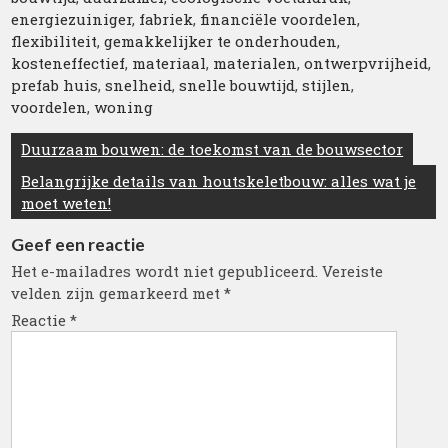
energiezuiniger
,
fabriek
,
financiële voordelen
,
flexibiliteit
,
gemakkelijker te onderhouden
,
kosteneffectief
,
materiaal
,
materialen
,
ontwerpvrijheid
,
prefab huis
,
snelheid
,
snelle bouwtijd
,
stijlen
,
voordelen
,
woning
Berichtnavigatie
Duurzaam bouwen: de toekomst van de bouwsector
Belangrijke details van houtskeletbouw: alles wat je
moet weten!
Geef een reactie
Het e-mailadres wordt niet gepubliceerd.
Vereiste
velden zijn gemarkeerd met
*
Reactie
*