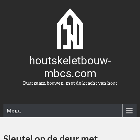
Naar
de
inhoud
gaan
houtskeletbouw-
mbcs.com
Duurzaam bouwen, met de kracht van hout
Menu
Sleutel op de deur met