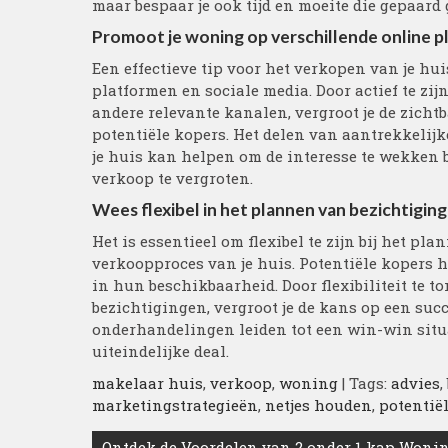
maar bespaar je ook tijd en moeite die gepaard
Promoot je woning op verschillende online p
Een effectieve tip voor het verkopen van je hu
platformen en sociale media. Door actief te zi
andere relevante kanalen, vergroot je de zicht
potentiële kopers. Het delen van aantrekkelijke
je huis kan helpen om de interesse te wekken b
verkoop te vergroten.
Wees flexibel in het plannen van bezichtigi
Het is essentieel om flexibel te zijn bij het 
verkoopproces van je huis. Potentiële kopers 
in hun beschikbaarheid. Door flexibiliteit te t
bezichtigingen, vergroot je de kans op een succ
onderhandelingen leiden tot een win-win situat
uiteindelijke deal.
makelaar huis
,
verkoop
,
woning
| Tags:
advies
,
marketingstrategieën
,
netjes houden
,
potentië
Berichtnavigatie
Ontdek de Voordelen van 2 onder 1 kap Wonin