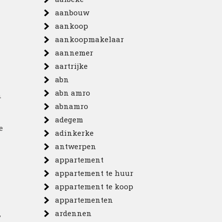
aanbouw
aankoop
aankoopmakelaar
aannemer
aartrijke
abn
abn amro
n
abnamro
adegem
e
adinkerke
antwerpen
appartement
appartement te huur
appartement te koop
appartementen
ardennen
,