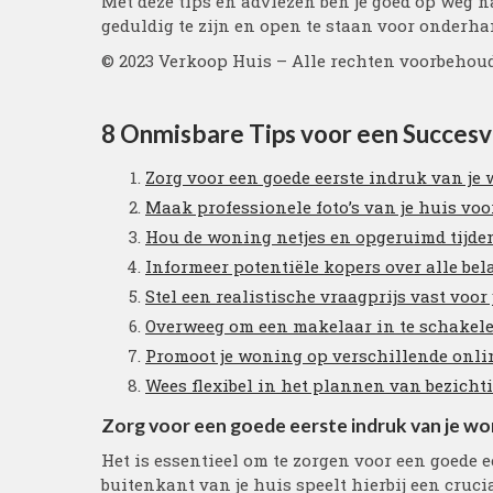
Met deze tips en adviezen ben je goed op weg n
geduldig te zijn en open te staan voor onderh
© 2023 Verkoop Huis – Alle rechten voorbehou
8 Onmisbare Tips voor een Succesv
Zorg voor een goede eerste indruk van je
Maak professionele foto’s van je huis voo
Hou de woning netjes en opgeruimd tijde
Informeer potentiële kopers over alle bel
Stel een realistische vraagprijs vast voor 
Overweeg om een makelaar in te schakele
Promoot je woning op verschillende onli
Wees flexibel in het plannen van bezich
Zorg voor een goede eerste indruk van je wo
Het is essentieel om te zorgen voor een goede e
buitenkant van je huis speelt hierbij een cruci