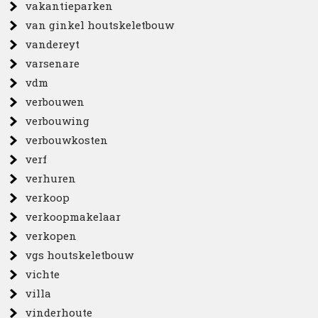
vakantieparken
van ginkel houtskeletbouw
vandereyt
varsenare
vdm
verbouwen
verbouwing
verbouwkosten
verf
verhuren
verkoop
verkoopmakelaar
verkopen
vgs houtskeletbouw
vichte
villa
vinderhoute