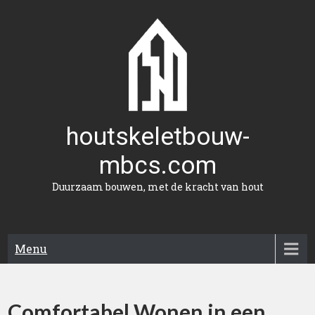
Naar
de
inhoud
gaan
houtskeletbouw-
mbcs.com
Duurzaam bouwen, met de kracht van hout
Menu
Comfortabel Wonen in een