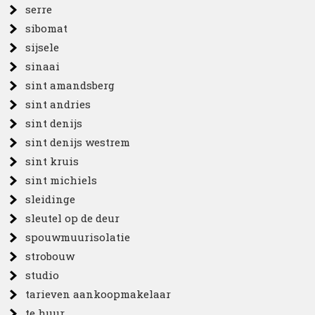
serre
sibomat
sijsele
sinaai
sint amandsberg
sint andries
sint denijs
sint denijs westrem
sint kruis
sint michiels
sleidinge
sleutel op de deur
spouwmuurisolatie
strobouw
studio
tarieven aankoopmakelaar
te huur