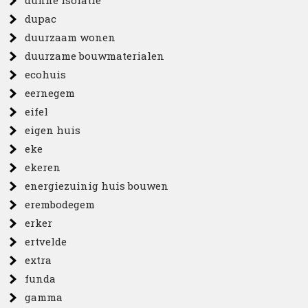
dunne isolatie
dupac
duurzaam wonen
duurzame bouwmaterialen
ecohuis
eernegem
eifel
eigen huis
eke
ekeren
energiezuinig huis bouwen
erembodegem
erker
ertvelde
extra
funda
gamma