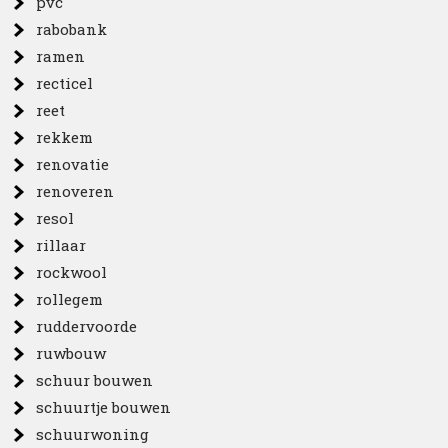
pvc
rabobank
ramen
recticel
reet
rekkem
renovatie
renoveren
resol
rillaar
rockwool
rollegem
ruddervoorde
ruwbouw
schuur bouwen
schuurtje bouwen
schuurwoning