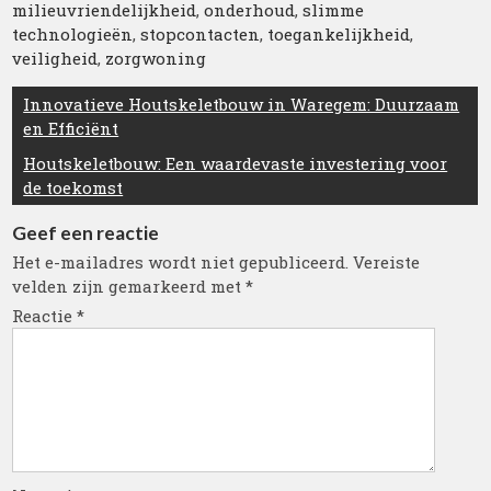
milieuvriendelijkheid
,
onderhoud
,
slimme
technologieën
,
stopcontacten
,
toegankelijkheid
,
veiligheid
,
zorgwoning
Berichtnavigatie
Innovatieve Houtskeletbouw in Waregem: Duurzaam
en Efficiënt
Houtskeletbouw: Een waardevaste investering voor
de toekomst
Geef een reactie
Het e-mailadres wordt niet gepubliceerd.
Vereiste
velden zijn gemarkeerd met
*
Reactie
*