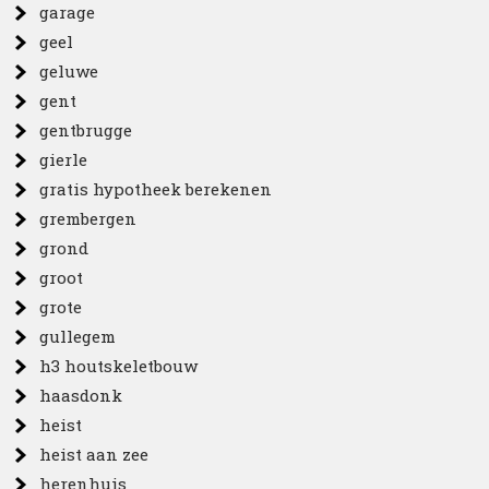
garage
geel
geluwe
gent
gentbrugge
gierle
gratis hypotheek berekenen
grembergen
grond
groot
grote
gullegem
h3 houtskeletbouw
haasdonk
heist
heist aan zee
herenhuis