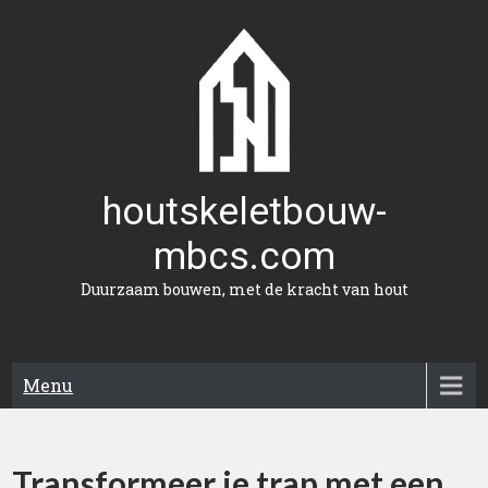
Naar
de
inhoud
gaan
houtskeletbouw-
mbcs.com
Duurzaam bouwen, met de kracht van hout
Menu
Transformeer je trap met een