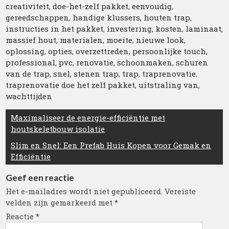
creativiteit
,
doe-het-zelf pakket
,
eenvoudig
,
gereedschappen
,
handige klussers
,
houten trap
,
instructies in het pakket
,
investering
,
kosten
,
laminaat
,
massief hout
,
materialen
,
moeite
,
nieuwe look
,
oplossing
,
opties
,
overzettreden
,
persoonlijke touch
,
professional
,
pvc
,
renovatie
,
schoonmaken
,
schuren
van de trap
,
snel
,
stenen trap
,
trap
,
traprenovatie
,
traprenovatie doe het zelf pakket
,
uitstraling van
,
wachttijden
Berichtnavigatie
Maximaliseer de energie-efficiëntie met
houtskeletbouw isolatie
Slim en Snel: Een Prefab Huis Kopen voor Gemak en
Efficiëntie
Geef een reactie
Het e-mailadres wordt niet gepubliceerd.
Vereiste
velden zijn gemarkeerd met
*
Reactie
*