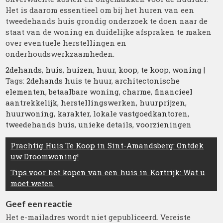
Het is daarom essentieel om bij het huren van een
tweedehands huis grondig onderzoek te doen naar de
staat van de woning en duidelijke afspraken te maken
over eventuele herstellingen en
onderhoudswerkzaamheden.
2dehands
,
huis
,
huizen
,
huur
,
koop
,
te koop
,
woning
|
Tags:
2dehands huis te huur
,
architectonische
elementen
,
betaalbare woning
,
charme
,
financieel
aantrekkelijk
,
herstellingswerken
,
huurprijzen
,
huurwoning
,
karakter
,
lokale vastgoedkantoren
,
tweedehands huis
,
unieke details
,
voorzieningen
Berichtnavigatie
Prachtig Huis Te Koop in Sint-Amandsberg: Ontdek
uw Droomwoning!
Tips voor het kopen van een huis in Kortrijk: Wat u
moet weten
Geef een reactie
Het e-mailadres wordt niet gepubliceerd.
Vereiste