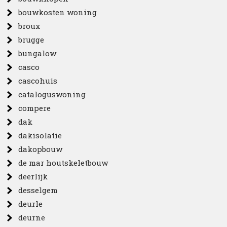
bouwkosten woning
broux
brugge
bungalow
casco
cascohuis
cataloguswoning
compere
dak
dakisolatie
dakopbouw
de mar houtskeletbouw
deerlijk
desselgem
deurle
deurne