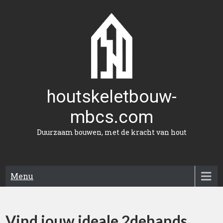
Naar
de
inhoud
gaan
houtskeletbouw-
mbcs.com
Duurzaam bouwen, met de kracht van hout
Menu
Vind jouw ideale 2dehands