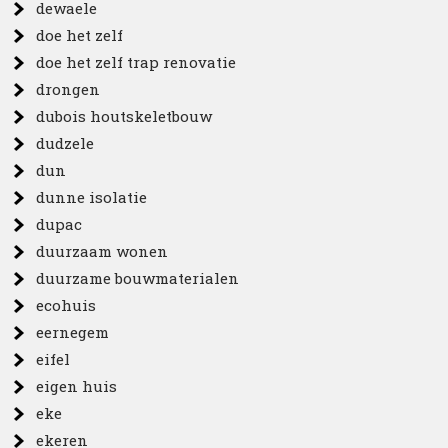
dewaele
doe het zelf
doe het zelf trap renovatie
drongen
dubois houtskeletbouw
dudzele
dun
dunne isolatie
dupac
duurzaam wonen
duurzame bouwmaterialen
ecohuis
eernegem
eifel
eigen huis
eke
ekeren