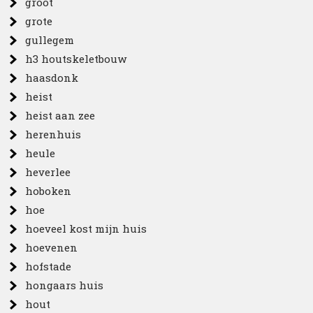
groot
grote
gullegem
h3 houtskeletbouw
haasdonk
heist
heist aan zee
herenhuis
heule
heverlee
hoboken
hoe
hoeveel kost mijn huis
hoevenen
hofstade
hongaars huis
hout