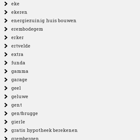
eke
ekeren
energiezuinig huis bouwen
erembodegem
erker
ertvelde
extra
funda
gamma
garage
geel
geluwe
gent
gentbrugge
gierle
gratis hypotheek berekenen
grembergen