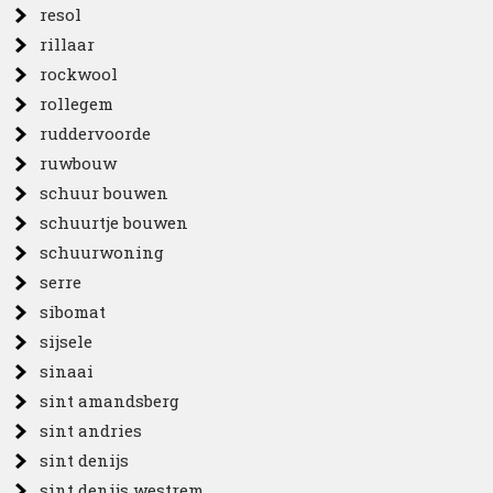
resol
rillaar
rockwool
rollegem
ruddervoorde
ruwbouw
schuur bouwen
schuurtje bouwen
schuurwoning
serre
sibomat
sijsele
sinaai
sint amandsberg
sint andries
sint denijs
sint denijs westrem