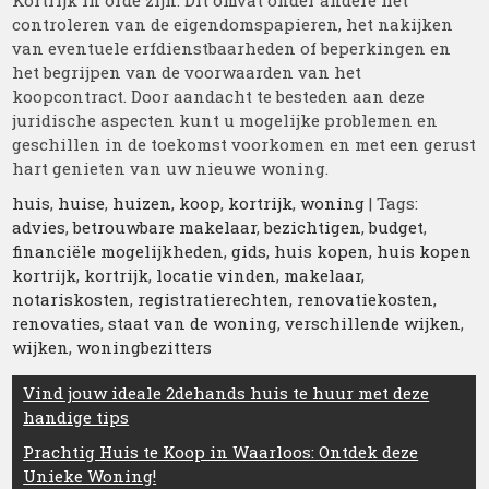
Kortrijk in orde zijn. Dit omvat onder andere het
controleren van de eigendomspapieren, het nakijken
van eventuele erfdienstbaarheden of beperkingen en
het begrijpen van de voorwaarden van het
koopcontract. Door aandacht te besteden aan deze
juridische aspecten kunt u mogelijke problemen en
geschillen in de toekomst voorkomen en met een gerust
hart genieten van uw nieuwe woning.
huis
,
huise
,
huizen
,
koop
,
kortrijk
,
woning
| Tags:
advies
,
betrouwbare makelaar
,
bezichtigen
,
budget
,
financiële mogelijkheden
,
gids
,
huis kopen
,
huis kopen
kortrijk
,
kortrijk
,
locatie vinden
,
makelaar
,
notariskosten
,
registratierechten
,
renovatiekosten
,
renovaties
,
staat van de woning
,
verschillende wijken
,
wijken
,
woningbezitters
Berichtnavigatie
Vind jouw ideale 2dehands huis te huur met deze
handige tips
Prachtig Huis te Koop in Waarloos: Ontdek deze
Unieke Woning!