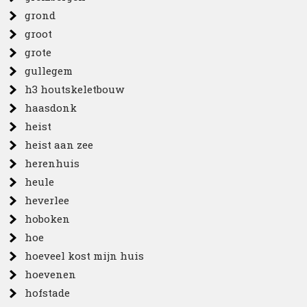
grond
groot
grote
gullegem
h3 houtskeletbouw
haasdonk
heist
heist aan zee
herenhuis
heule
heverlee
hoboken
hoe
hoeveel kost mijn huis
hoevenen
hofstade