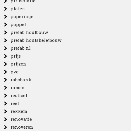
pir isolatie
platen
poperinge
poppel
prefab houtbouw
prefab houtskeletbouw
prefab nl
prijs
prijzen
pvc
rabobank
ramen
recticel
reet
rekkem
renovatie
renoveren