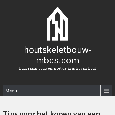
Naar
de
inhoud
gaan
houtskeletbouw-
mbcs.com
Duurzaam bouwen, met de kracht van hout
Menu
Tips voor het kopen van een