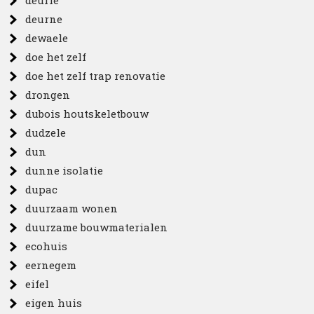
deurle
deurne
dewaele
doe het zelf
doe het zelf trap renovatie
drongen
dubois houtskeletbouw
dudzele
dun
dunne isolatie
dupac
duurzaam wonen
duurzame bouwmaterialen
ecohuis
eernegem
eifel
eigen huis