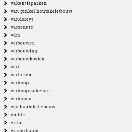
vakantieparken
van ginkel houtskeletbouw
vandereyt
varsenare
vdm
verbouwen
verbouwing
verbouwkosten
verf
verhuren
verkoop
verkoopmakelaar
verkopen
vgs houtskeletbouw
vichte
villa
vinderhoute