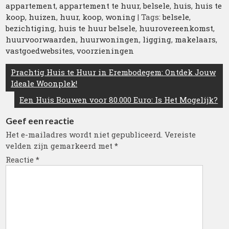
appartement
,
appartement te huur
,
belsele
,
huis
,
huis te
koop
,
huizen
,
huur
,
koop
,
woning
| Tags:
belsele
,
bezichtiging
,
huis te huur belsele
,
huurovereenkomst
,
huurvoorwaarden
,
huurwoningen
,
ligging
,
makelaars
,
vastgoedwebsites
,
voorzieningen
Berichtnavigatie
Prachtig Huis te Huur in Erembodegem: Ontdek Jouw
Ideale Woonplek!
Een Huis Bouwen voor 80.000 Euro: Is Het Mogelijk?
Geef een reactie
Het e-mailadres wordt niet gepubliceerd.
Vereiste
velden zijn gemarkeerd met
*
Reactie
*