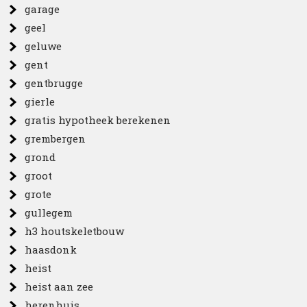
garage
geel
geluwe
gent
gentbrugge
gierle
gratis hypotheek berekenen
grembergen
grond
groot
grote
gullegem
h3 houtskeletbouw
haasdonk
heist
heist aan zee
herenhuis