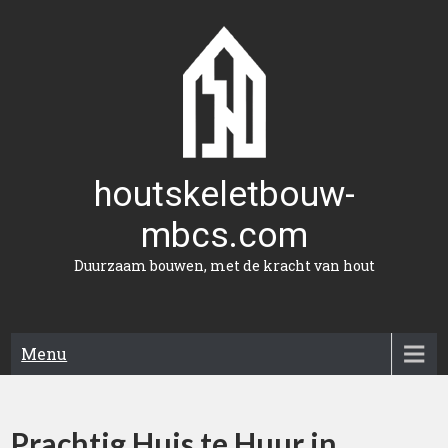
Naar
de
inhoud
gaan
houtskeletbouw-
mbcs.com
Duurzaam bouwen, met de kracht van hout
Menu
Prachtig Huis te Huur in