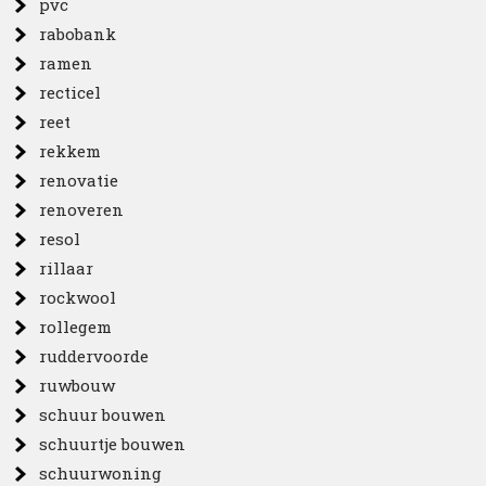
pvc
rabobank
ramen
recticel
reet
rekkem
renovatie
renoveren
resol
rillaar
rockwool
rollegem
ruddervoorde
ruwbouw
schuur bouwen
schuurtje bouwen
schuurwoning