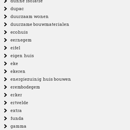
dunne isolatie
dupac
duurzaam wonen
duurzame bouwmaterialen
ecohuis
eernegem
eifel
eigen huis
eke
ekeren
energiezuinig huis bouwen
erembodegem
erker
ertvelde
extra
funda
gamma