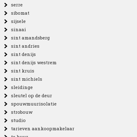
serre
sibomat
sijsele
sinaai
sint amandsberg
sint andries
sint denijs
sint denijs westrem
sint kruis
sint michiels
sleidinge
sleutel op de deur
spouwmuurisolatie
strobouw
studio
tarieven aankoopmakelaar
te huur