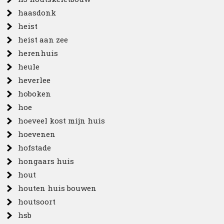
haasdonk
heist
heist aan zee
herenhuis
heule
heverlee
hoboken
hoe
hoeveel kost mijn huis
hoevenen
hofstade
hongaars huis
hout
houten huis bouwen
houtsoort
hsb