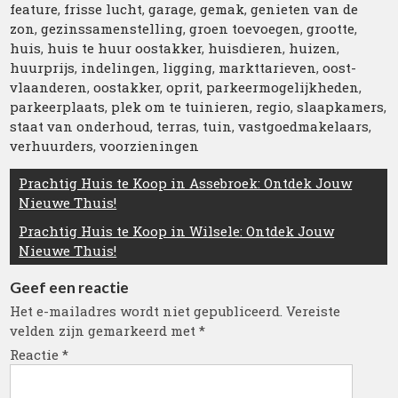
feature
,
frisse lucht
,
garage
,
gemak
,
genieten van de
zon
,
gezinssamenstelling
,
groen toevoegen
,
grootte
,
huis
,
huis te huur oostakker
,
huisdieren
,
huizen
,
huurprijs
,
indelingen
,
ligging
,
markttarieven
,
oost-
vlaanderen
,
oostakker
,
oprit
,
parkeermogelijkheden
,
parkeerplaats
,
plek om te tuinieren
,
regio
,
slaapkamers
,
staat van onderhoud
,
terras
,
tuin
,
vastgoedmakelaars
,
verhuurders
,
voorzieningen
Berichtnavigatie
Prachtig Huis te Koop in Assebroek: Ontdek Jouw
Nieuwe Thuis!
Prachtig Huis te Koop in Wilsele: Ontdek Jouw
Nieuwe Thuis!
Geef een reactie
Het e-mailadres wordt niet gepubliceerd.
Vereiste
velden zijn gemarkeerd met
*
Reactie
*