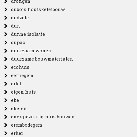
drongen
dubois houtskeletbouw
dudzele
dun
dunne isolatie
dupac
duurzaam wonen
duurzame bouwmaterialen
ecohuis
eernegem
eifel
eigen huis
eke
ekeren
energiezuinig huis bouwen
erembodegem
erker