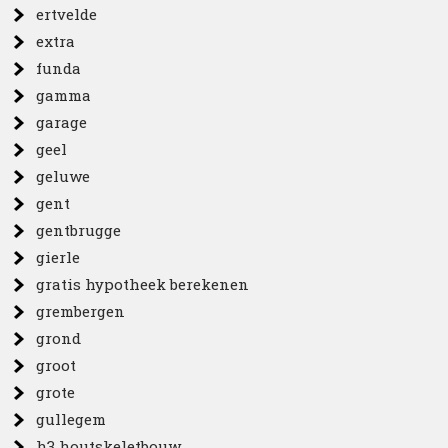
ertvelde
extra
funda
gamma
garage
geel
geluwe
gent
gentbrugge
gierle
gratis hypotheek berekenen
grembergen
grond
groot
grote
gullegem
h3 houtskeletbouw