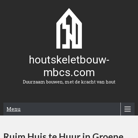
Naar
de
inhoud
gaan
houtskeletbouw-
mbcs.com
Duurzaam bouwen, met de kracht van hout
Menu
Ruim Huis te Huur in Groene