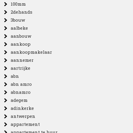
100mm
2dehands
3bouw
aalbeke
aanbouw
aankoop
aankoopmakelaar
aannemer
aartrijke
abn
abn amro
abnamro
adegem
adinkerke
antwerpen
appartement
appartement te huur