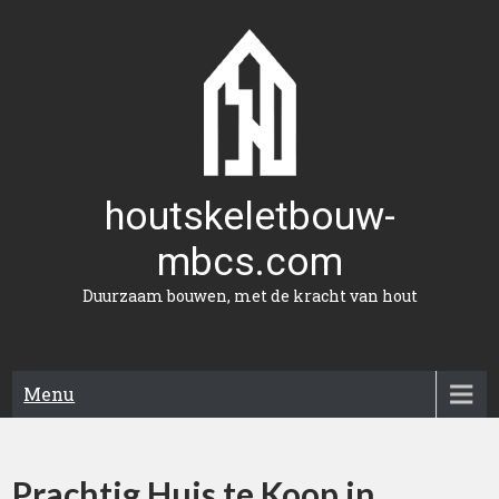
Naar
de
inhoud
gaan
houtskeletbouw-
mbcs.com
Duurzaam bouwen, met de kracht van hout
Menu
Prachtig Huis te Koop in