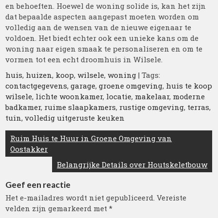
en behoeften. Hoewel de woning solide is, kan het zijn
dat bepaalde aspecten aangepast moeten worden om
volledig aan de wensen van de nieuwe eigenaar te
voldoen. Het biedt echter ook een unieke kans om de
woning naar eigen smaak te personaliseren en om te
vormen tot een echt droomhuis in Wilsele.
huis
,
huizen
,
koop
,
wilsele
,
woning
| Tags:
contactgegevens
,
garage
,
groene omgeving
,
huis te koop
wilsele
,
lichte woonkamer
,
locatie
,
makelaar
,
moderne
badkamer
,
ruime slaapkamers
,
rustige omgeving
,
terras
,
tuin
,
volledig uitgeruste keuken
Berichtnavigatie
Ruim Huis te Huur in Groene Omgeving van
Oostakker
Belangrijke Details over Houtskeletbouw
Geef een reactie
Het e-mailadres wordt niet gepubliceerd.
Vereiste
velden zijn gemarkeerd met
*