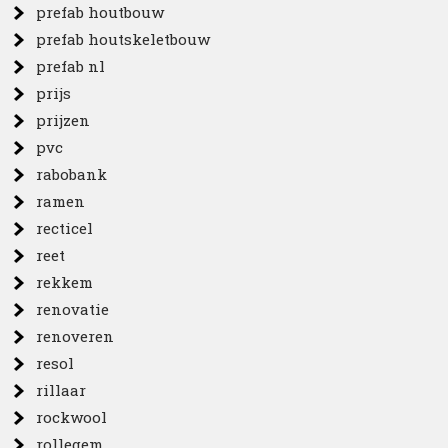
prefab houtbouw
prefab houtskeletbouw
prefab nl
prijs
prijzen
pvc
rabobank
ramen
recticel
reet
rekkem
renovatie
renoveren
resol
rillaar
rockwool
rollegem