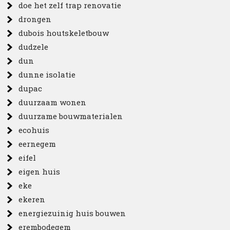
doe het zelf trap renovatie
drongen
dubois houtskeletbouw
dudzele
dun
dunne isolatie
dupac
duurzaam wonen
duurzame bouwmaterialen
ecohuis
eernegem
eifel
eigen huis
eke
ekeren
energiezuinig huis bouwen
erembodegem