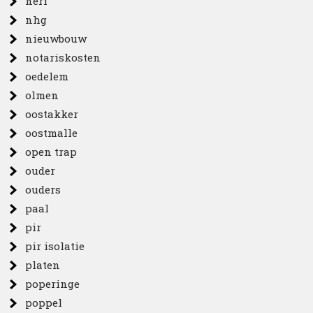
nerf
nhg
nieuwbouw
notariskosten
oedelem
olmen
oostakker
oostmalle
open trap
ouder
ouders
paal
pir
pir isolatie
platen
poperinge
poppel