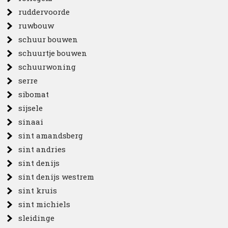
ruddervoorde
ruwbouw
schuur bouwen
schuurtje bouwen
schuurwoning
serre
sibomat
sijsele
sinaai
sint amandsberg
sint andries
sint denijs
sint denijs westrem
sint kruis
sint michiels
sleidinge