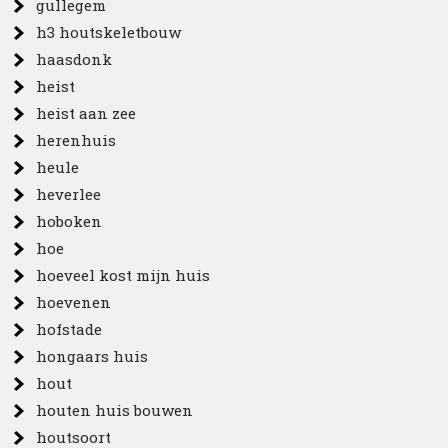
gullegem
h3 houtskeletbouw
haasdonk
heist
heist aan zee
herenhuis
heule
heverlee
hoboken
hoe
hoeveel kost mijn huis
hoevenen
hofstade
hongaars huis
hout
houten huis bouwen
houtsoort