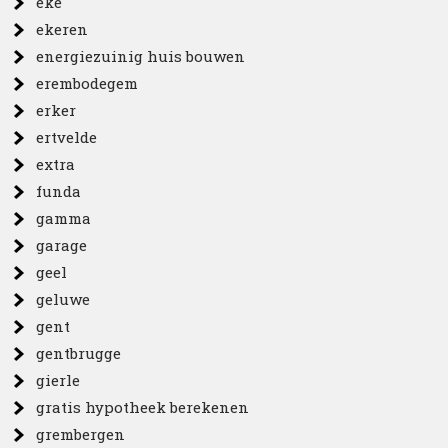
eke
ekeren
energiezuinig huis bouwen
erembodegem
erker
ertvelde
extra
funda
gamma
garage
geel
geluwe
gent
gentbrugge
gierle
gratis hypotheek berekenen
grembergen