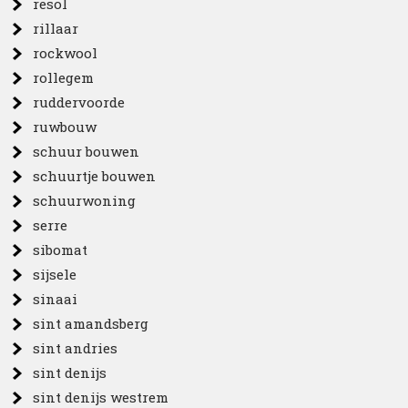
resol
rillaar
rockwool
rollegem
ruddervoorde
ruwbouw
schuur bouwen
schuurtje bouwen
schuurwoning
serre
sibomat
sijsele
sinaai
sint amandsberg
sint andries
sint denijs
sint denijs westrem