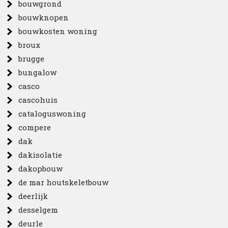
bouwgrond
bouwknopen
bouwkosten woning
broux
brugge
bungalow
casco
cascohuis
cataloguswoning
compere
dak
dakisolatie
dakopbouw
de mar houtskeletbouw
deerlijk
desselgem
deurle