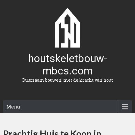
Naar
de
inhoud
gaan
houtskeletbouw-
mbcs.com
Duurzaam bouwen, met de kracht van hout
Menu
Prachtig Huis te Koop in