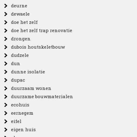
deurne
dewaele
doe het zelf
doe het zelf trap renovatie
drongen
dubois houtskeletbouw
dudzele
dun
dunne isolatie
dupac
duurzaam wonen
duurzame bouwmaterialen
ecohuis
eernegem
eifel
eigen huis