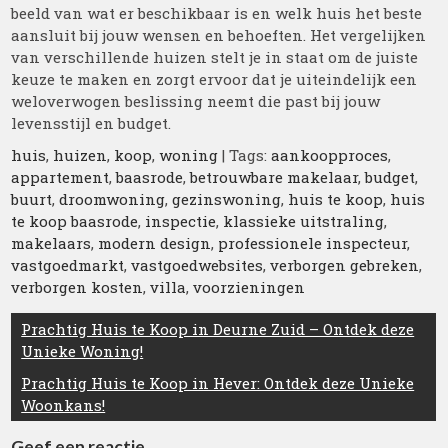
beeld van wat er beschikbaar is en welk huis het beste
aansluit bij jouw wensen en behoeften. Het vergelijken
van verschillende huizen stelt je in staat om de juiste
keuze te maken en zorgt ervoor dat je uiteindelijk een
weloverwogen beslissing neemt die past bij jouw
levensstijl en budget.
huis
,
huizen
,
koop
,
woning
| Tags:
aankoopproces
,
appartement
,
baasrode
,
betrouwbare makelaar
,
budget
,
buurt
,
droomwoning
,
gezinswoning
,
huis te koop
,
huis
te koop baasrode
,
inspectie
,
klassieke uitstraling
,
makelaars
,
modern design
,
professionele inspecteur
,
vastgoedmarkt
,
vastgoedwebsites
,
verborgen gebreken
,
verborgen kosten
,
villa
,
voorzieningen
Berichtnavigatie
Prachtig Huis te Koop in Deurne Zuid – Ontdek deze
Unieke Woning!
Prachtig Huis te Koop in Hever: Ontdek deze Unieke
Woonkans!
Geef een reactie