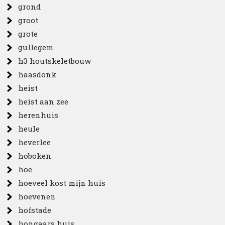
grond
groot
grote
gullegem
h3 houtskeletbouw
haasdonk
heist
heist aan zee
herenhuis
heule
heverlee
hoboken
hoe
hoeveel kost mijn huis
hoevenen
hofstade
hongaars huis