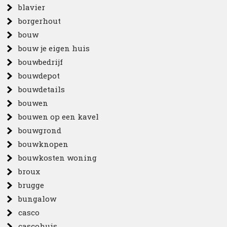
blavier
borgerhout
bouw
bouw je eigen huis
bouwbedrijf
bouwdepot
bouwdetails
bouwen
bouwen op een kavel
bouwgrond
bouwknopen
bouwkosten woning
broux
brugge
bungalow
casco
cascohuis