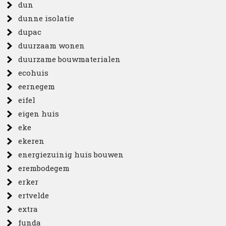
dun
dunne isolatie
dupac
duurzaam wonen
duurzame bouwmaterialen
ecohuis
eernegem
eifel
eigen huis
eke
ekeren
energiezuinig huis bouwen
erembodegem
erker
ertvelde
extra
funda