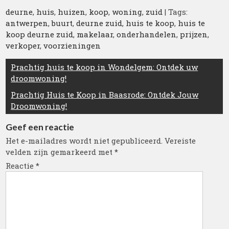
deurne
,
huis
,
huizen
,
koop
,
woning
,
zuid
| Tags:
antwerpen
,
buurt
,
deurne zuid
,
huis te koop
,
huis te
koop deurne zuid
,
makelaar
,
onderhandelen
,
prijzen
,
verkoper
,
voorzieningen
Berichtnavigatie
Prachtig huis te koop in Wondelgem: Ontdek uw
droomwoning!
Prachtig Huis te Koop in Baasrode: Ontdek Jouw
Droomwoning!
Geef een reactie
Het e-mailadres wordt niet gepubliceerd.
Vereiste
velden zijn gemarkeerd met
*
Reactie
*