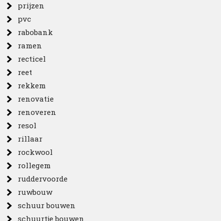
prijzen
pvc
rabobank
ramen
recticel
reet
rekkem
renovatie
renoveren
resol
rillaar
rockwool
rollegem
ruddervoorde
ruwbouw
schuur bouwen
schuurtje bouwen