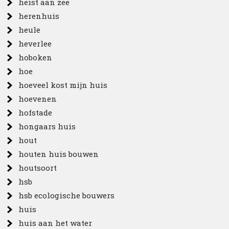
heist aan zee
herenhuis
heule
heverlee
hoboken
hoe
hoeveel kost mijn huis
hoevenen
hofstade
hongaars huis
hout
houten huis bouwen
houtsoort
hsb
hsb ecologische bouwers
huis
huis aan het water