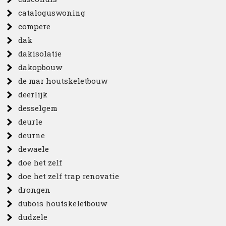
cataloguswoning
compere
dak
dakisolatie
dakopbouw
de mar houtskeletbouw
deerlijk
desselgem
deurle
deurne
dewaele
doe het zelf
doe het zelf trap renovatie
drongen
dubois houtskeletbouw
dudzele