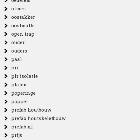
oedelem
olmen
oostakker
oostmalle
open trap
ouder
ouders
paal
pir
pir isolatie
platen
poperinge
poppel
prefab houtbouw
prefab houtskeletbouw
prefab nl
prijs