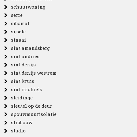
schuurwoning
serre
sibomat
sijsele
sinaai
sint amandsberg
sint andries
sint denijs
sint denijs westrem
sint kruis
sint michiels
sleidinge
sleutel op de deur
spouwmuurisolatie
strobouw
studio