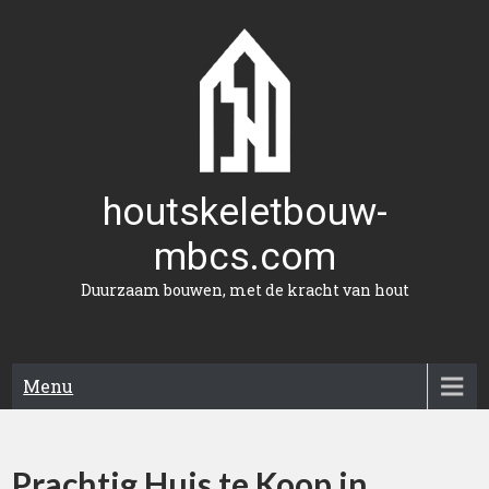
Naar
de
inhoud
gaan
houtskeletbouw-
mbcs.com
Duurzaam bouwen, met de kracht van hout
Menu
Prachtig Huis te Koop in