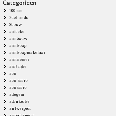
Categorieën
100mm
2dehands
3bouw
aalbeke
aanbouw
aankoop
aankoopmakelaar
aannemer
aartrijke
abn
abn amro
abnamro
adegem
adinkerke
antwerpen
appartement