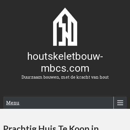
Naar
de
inhoud
gaan
houtskeletbouw-
mbcs.com
Duurzaam bouwen, met de kracht van hout
Menu
Prachtig Huis Te Koop in