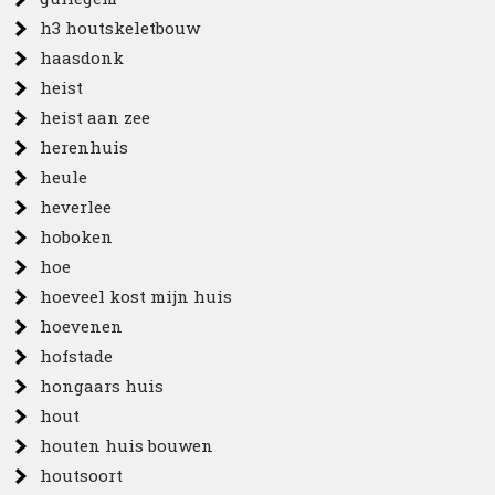
h3 houtskeletbouw
haasdonk
heist
heist aan zee
herenhuis
heule
heverlee
hoboken
hoe
hoeveel kost mijn huis
hoevenen
hofstade
hongaars huis
hout
houten huis bouwen
houtsoort