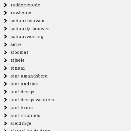
ruddervoorde
ruwbouw
schuur bouwen
schuurtje bouwen
schuurwoning
serre
sibomat
sijsele
sinaai
sint amandsberg
sint andries
sint denijs
sint denijs westrem
sint kruis
sint michiels
sleidinge