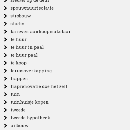
sleutel op de deur
spouwmuurisolatie
strobouw
studio
tarieven aankoopmakelaar
te huur
te huur in paal
te huur paal
te koop
terrasoverkapping
trappen
traprenovatie doe het zelf
tuin
tuinhuisje kopen
tweede
tweede hypotheek
uitbouw