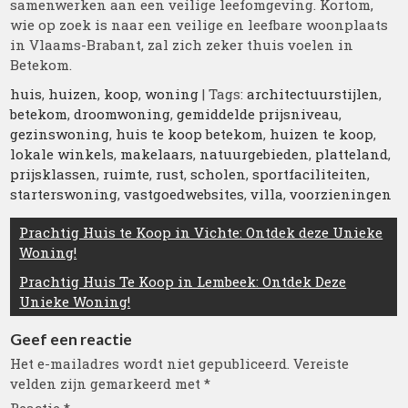
samenwerken aan een veilige leefomgeving. Kortom,
wie op zoek is naar een veilige en leefbare woonplaats
in Vlaams-Brabant, zal zich zeker thuis voelen in
Betekom.
huis
,
huizen
,
koop
,
woning
| Tags:
architectuurstijlen
,
betekom
,
droomwoning
,
gemiddelde prijsniveau
,
gezinswoning
,
huis te koop betekom
,
huizen te koop
,
lokale winkels
,
makelaars
,
natuurgebieden
,
platteland
,
prijsklassen
,
ruimte
,
rust
,
scholen
,
sportfaciliteiten
,
starterswoning
,
vastgoedwebsites
,
villa
,
voorzieningen
Berichtnavigatie
Prachtig Huis te Koop in Vichte: Ontdek deze Unieke
Woning!
Prachtig Huis Te Koop in Lembeek: Ontdek Deze
Unieke Woning!
Geef een reactie
Het e-mailadres wordt niet gepubliceerd.
Vereiste
velden zijn gemarkeerd met
*