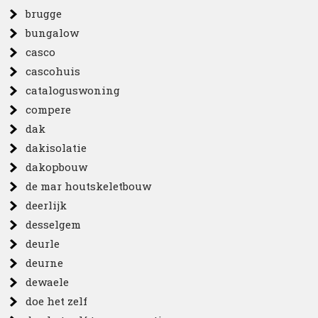
brugge
bungalow
casco
cascohuis
cataloguswoning
compere
dak
dakisolatie
dakopbouw
de mar houtskeletbouw
deerlijk
desselgem
deurle
deurne
dewaele
doe het zelf