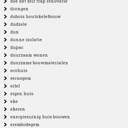
doe het zelf trap renovatie
drongen
dubois houtskeletbouw
dudzele
dun
dunne isolatie
dupac
duurzaam wonen
duurzame bouwmaterialen
ecohuis
eernegem
eifel
eigen huis
eke
ekeren
energiezuinig huis bouwen
erembodegem