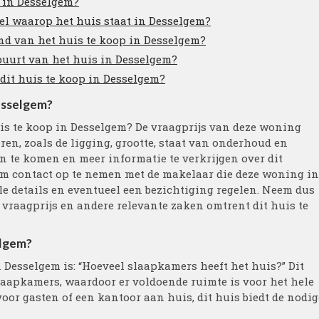
s in Desselgem?
eel waarop het huis staat in Desselgem?
and van het huis te koop in Desselgem?
 buurt van het huis in Desselgem?
 dit huis te koop in Desselgem?
Desselgem?
is te koop in Desselgem? De vraagprijs van deze woning
ren, zoals de ligging, grootte, staat van onderhoud en
n te komen en meer informatie te verkrijgen over dit
om contact op te nemen met de makelaar die deze woning in
le details en eventueel een bezichtiging regelen. Neem dus
 vraagprijs en andere relevante zaken omtrent dit huis te
elgem?
n Desselgem is: “Hoeveel slaapkamers heeft het huis?” Dit
laapkamers, waardoor er voldoende ruimte is voor het hele
voor gasten of een kantoor aan huis, dit huis biedt de nodig