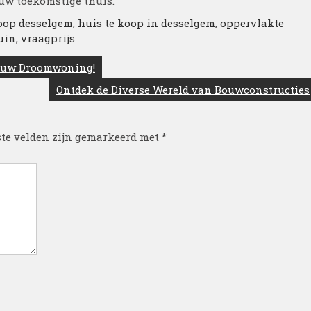
uw toekomstige thuis.
koop desselgem
,
huis te koop in desselgem
,
oppervlakte
uin
,
vraagprijs
Jouw Droomwoning!
Ontdek de Diverse Wereld van Bouwconstructies
ste velden zijn gemarkeerd met
*