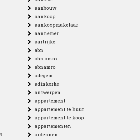
aanbouw
aankoop
aankoopmakelaar
aannemer
aartrijke
abn
abn amro
abnamro
t
adegem
adinkerke
antwerpen
appartement
appartement te huur
appartement te koop
appartementen
ng
ardennen