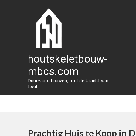
Naar
de
inhoud
gaan
houtskeletbouw-
mbcs.com
Duurzaam bouwen, met de kracht van
hout
Prachtig Huis te Koop in