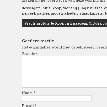
maken bij het overwegen van deze woning als 
desselgem
,
huis
,
koop
,
woning
| Tags:
huis te 
perceel
,
parkeermogelijkheden
,
slaapkamers
,
t
Berichtnavigatie
Prachtig Huis te Koop in Bissegem: Ontdek 
Geef een reactie
Het e-mailadres wordt niet gepubliceerd.
Verei
Reactie
*
Naam
*
E-mail
*