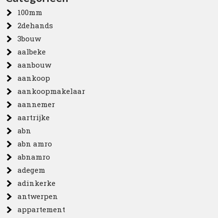
100mm
2dehands
3bouw
aalbeke
aanbouw
aankoop
aankoopmakelaar
aannemer
aartrijke
abn
abn amro
abnamro
adegem
adinkerke
antwerpen
appartement