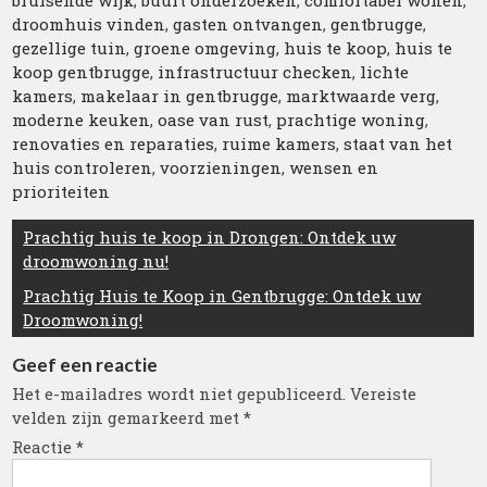
bruisende wijk
,
buurt onderzoeken
,
comfortabel wonen
,
droomhuis vinden
,
gasten ontvangen
,
gentbrugge
,
gezellige tuin
,
groene omgeving
,
huis te koop
,
huis te
koop gentbrugge
,
infrastructuur checken
,
lichte
kamers
,
makelaar in gentbrugge
,
marktwaarde verg
,
moderne keuken
,
oase van rust
,
prachtige woning
,
renovaties en reparaties
,
ruime kamers
,
staat van het
huis controleren
,
voorzieningen
,
wensen en
prioriteiten
Berichtnavigatie
Prachtig huis te koop in Drongen: Ontdek uw
droomwoning nu!
Prachtig Huis te Koop in Gentbrugge: Ontdek uw
Droomwoning!
Geef een reactie
Het e-mailadres wordt niet gepubliceerd.
Vereiste
velden zijn gemarkeerd met
*
Reactie
*