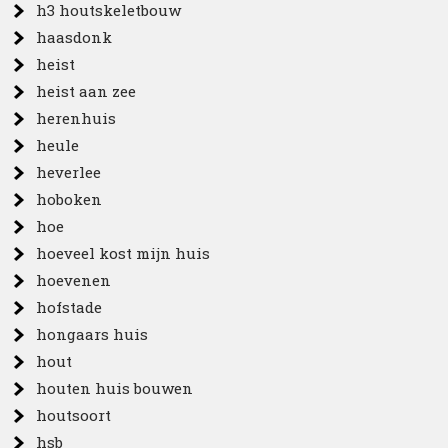
h3 houtskeletbouw
haasdonk
heist
heist aan zee
herenhuis
heule
heverlee
hoboken
hoe
hoeveel kost mijn huis
hoevenen
hofstade
hongaars huis
hout
houten huis bouwen
houtsoort
hsb