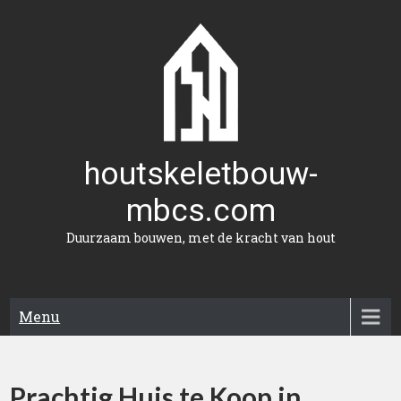
Naar
de
inhoud
gaan
houtskeletbouw-
mbcs.com
Duurzaam bouwen, met de kracht van hout
Menu
Prachtig Huis te Koop in