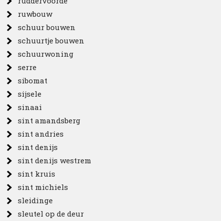
ruddervoorde
ruwbouw
schuur bouwen
schuurtje bouwen
schuurwoning
serre
sibomat
sijsele
sinaai
sint amandsberg
sint andries
sint denijs
sint denijs westrem
sint kruis
sint michiels
sleidinge
sleutel op de deur