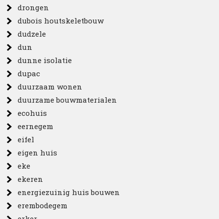
drongen
dubois houtskeletbouw
dudzele
dun
dunne isolatie
dupac
duurzaam wonen
duurzame bouwmaterialen
ecohuis
eernegem
eifel
eigen huis
eke
ekeren
energiezuinig huis bouwen
erembodegem
erker